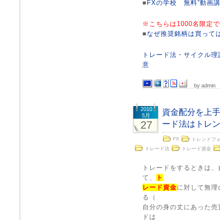
■
FXの学校 無料”動画講
※こちらは1000名限定
■
なぜ推奨銘柄は買って
トレード法・サイクル理
意
by admin
2010
資金配分を上
5月
27
ード法はトレ
FX
トレンドフ
トレード法
トレード資金
トレードをするときは、
て、
ト
レード資金
に対して無理
る（
自分の身の丈にあった売
ドは