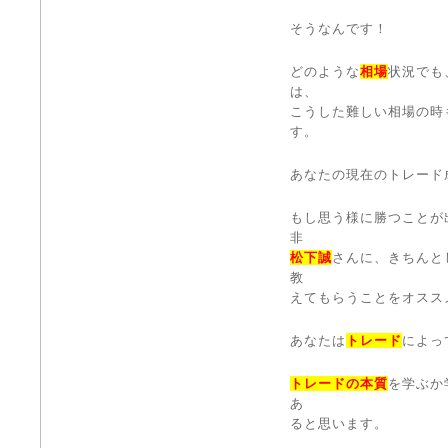
そうなんです！
どのような
相場
状況でも
は、
こうした難しい相場の時
す。
あなたの現在のトレード
もし思う様に勝つことが
非
松下誠
さんに、きちんと
教
えてもらうことをオスス
あなたは
トレード
によっ
トレードの本質
を学ぶか
あ
ると思います。