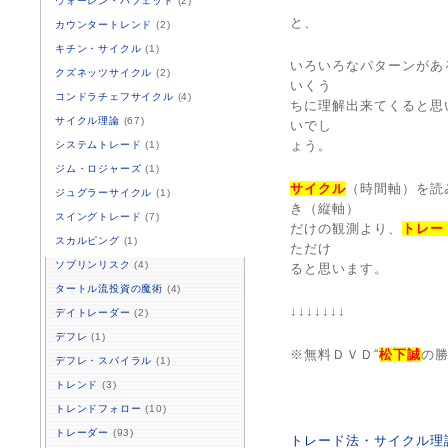
ウォーレン・バフェット
(2)
と、
カウンタートレンド
(2)
キチン・サイクル
(1)
いろいろなパターンがあ
クズネッツサイクル
(2)
いくう
コンドラチェフサイクル
(4)
ちに理解出来てくると思
サイクル理論
(67)
いでし
ょう。
システムトレード
(1)
ジム・ロジャーズ
(1)
サイクル
（時間軸）を読
ジュグラーサイクル
(1)
き（縦軸）
スイングトレード
(7)
だけの観測より、
トレー
スカルピング
(1)
ただけ
ソブリンリスク
(4)
ると思います。
タートル流投資の魔術
(4)
↓↓↓↓↓↓↓
デイトレーダー
(2)
デフレ
(1)
※無料ＤＶＤ“
松下誠
の勝
デフレ・スパイラル
(1)
トレンド
(3)
トレンドフォロー
(10)
トレーダー
(93)
トレード法・サイクル理