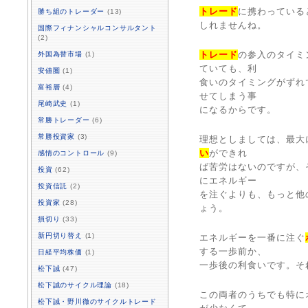
トレード
に携わっている
勝ち組のトレーダー
(13)
しれませんね。
国際フィナンシャルコンサルタント
(2)
トレード
の参入のタイミ
外国為替市場
(1)
ていても、利
安値圏
(1)
食いのタイミングがずれ
富裕層
(4)
せてしまう事
尾崎武史
(1)
になるからです。
常勝トレーダー
(6)
常勝投資家
(3)
理想としましては、最大
い
ができれ
感情のコントロール
(9)
ば苦労はないのですが、
投資
(62)
にエネルギー
投資信託
(2)
を注ぐよりも、もっと他
投資家
(28)
ょう。
損切り
(33)
新円切り替え
(1)
エネルギーを一番に注ぐ
する一歩前か、
日経平均株価
(1)
一歩後の利食いです。そ
松下誠
(47)
松下誠のサイクル理論
(18)
この両者のうちでも特に
松下誠・野川徹のサイクルトレード