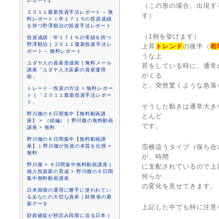
レポート】
（この形の場合、出現す
２０１１最新投資手法レポート – 無
す）
料レポート | 年１７１％の投資成績
を持つ野澤順治の投資手法レポート
（1例を挙げます）
投資成績・年１７１％の実績を持つ
野澤順治 | ２０１１最新投資手法レ
上昇
トレンド
の後半（
相
ポート – 無料レポート
うな上
ユダヤ人の資産形成術 | 無料メール
昇をしている時に、通常
講座「ユダヤ人大富豪の資産運用
がくる
術」
と、突然驚くような急落
トレード・投資の方法 > 無料レポー
ト | 「２０１１最新投資手法レポー
ト」
そうした動きは通常大き
野川徹の６日間集中【無料動画講
とんど
座】 > （続編） | 野川徹の無料動画
です。
講座 > 無料
野川徹の６日間集中【無料動画講
座】 | 野川徹が投資の本質を伝授 >
⑤横這うタイプ（保ち合
無料
が、時間
野川徹 > ６日間集中無料動画講座 |
に支配されているので上
個人投資家の育成 > 野川徹の６日間
何らか
集中無料動画講座
の変化を見せてきます。
日本国債の運用に勝手に使われてい
るあなたの大切な資産 | 財務省の最
新データ
上記した中でも特に注意
財政破綻が秒読み段階に迫る日本 |