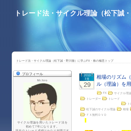
トレード法・サイクル理論（松下誠・
トレード法・サイクル理論（松下誠・野川徹）に学ぶFX・株の極意トップ
プロフィール
2010
相場のリズム（
7月
Mr.hiro
29
ル（理論）を
FX
サイクル理
トレーダー
トレード
ト
松下誠のサイクル理論
相場
ＦＸ無料ＤＶＤ
サイクル理論を用いたトレード法を
初めて7年になります。
現在のトレード成績はかなり好調です