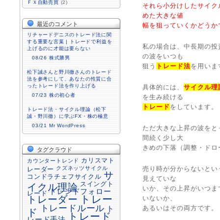
ＦＸ自動売買
(2)
それら小分けしたサイク
めた大きな値
最近のコメント
幅を狙っていくかどうか
リチャードデニスのトレード法に関
する重要な言葉 | トレードで利益を
私の場合は、中長期の投
上げるのに才能は要らない
の波をいつも
08/26
株式勝男
狙う
トレード法
を用いま
松下誠さんと野川徹さんのトレード
法を参考にして、あなたの性質に合
ったトレード法を作り上げる
具体的には、
サイクル理
07/23
株の初心者
を生み続ける
トレード
をしています。
トレード法・サイクル理論（松下
誠・野川徹）に学ぶFX・株の極意
03/21
Mr WordPress
ただ大きな上昇の波をと
間続く少し大
きめの下落（調整・ドロ
タグクラウド
カリスマト
カウンタートレンド
クズネッツサイクル
売り時が分からないとい
レーダー
サ
コンドラチェフサイクル
見えていな
スイングト
イクル理論
いか、その上昇がいつま
トレンドフォロー
レード
トレーダー
トレー
いないか、
トレードルール
あるいはその両方です。
ト
ド
トレード
レード手法