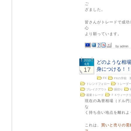
ご
ざました。
皆さんがトレードで成功
心
より願っています。
by admin
2010
どのような相
6月
17
身につける！
FX
FXの学校 
トレンドフォロー
トレーダ
ブレイクアウト
損切り
裁量トレード
ＦＸウィーク
現在の為替相場（ドル円
な
く持ち合い地点を離れよ
これは、
買いと売りの需
ス