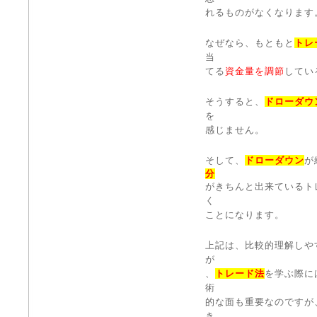
れるものがなくなります
なぜなら、もともと
トレ
当
てる
資金量を調節
してい
そうすると、
ドローダウ
を
感じません。
そして、
ドローダウン
が
分
がきちんと出来ているト
く
ことになります。
上記は、比較的理解しや
が
、
トレード法
を学ぶ際に
術
的な面も重要なのですが
き