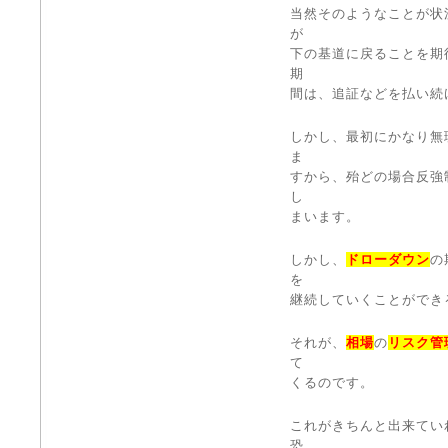
当然そのようなことが状
が
下の基道に戻ることを期
期
間は、追証などを払い続
しかし、最初にかなり無
ま
すから、殆どの場合反強
し
まいます。
しかし、
ドローダウン
の
を
継続していくことができ
それが、
相場
の
リスク管
て
くるのです。
これがきちんと出来てい
恐