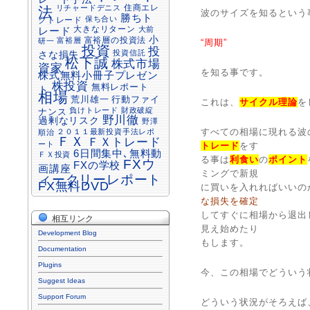
住商エレ
リチャードデニス
法
波のサイズを知るという
勝ちト
保ち合い
クトレード
大きなリターン
大前
レード
小
富裕層の投資法
富裕層
研一
“周期”
投資
投
投資信託
さな損失
松下誠
株式市場
資家
を知る事です。
株式無料小冊子プレゼン
株投資
無料レポート
ト
相場
行動ファイ
荒川雄一
これは、
サイクル理論
を
負けトレード
財政破綻
ナンス
野川徹
過剰なリスク
野澤
すべての相場に現れる波
２０１１最新投資手法レポ
順治
ＦＸ
ＦＸトレード
ート
トレード
をす
6日間集中､無料動
ＦＸ投資
る事は
利食い
の
ポイント
FXウ
FXの学校
画講座
ミングで新規
ィークリーレポート
FX無料DVD
に買いを入れればいいの
な損失を確定
してすぐに相場から退出
相互リンク
見え始めたり
Development Blog
もします。
Documentation
Plugins
今、この相場でどういう
Suggest Ideas
Support Forum
どういう状況がそろえば