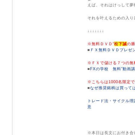
えば、それはけっして夢
それを叶えるための入り
↓↓↓↓↓↓↓
※無料ＤＶＤ“
松下誠
の勝
■
ＦＸ無料ＤＶＤプレゼ
※ＦＸで儲ける７つの無
■
FXの学校 無料”動画講
※こちらは1000名限定
■
なぜ推奨銘柄は買って
トレード法・サイクル理
意
※本日は長文にお付き合