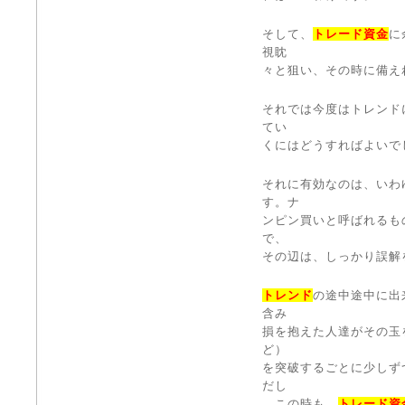
そして、
トレード資金
に
視眈
々と狙い、その時に備え
それでは今度はトレンド
てい
くにはどうすればよいで
それに有効なのは、いわ
す。ナ
ンピン買いと呼ばれるも
で、
その辺は、しっかり誤解
トレンド
の途中途中に出
含み
損を抱えた人達がその玉
ど）
を突破するごとに少しず
だし
、この時も、
トレード資