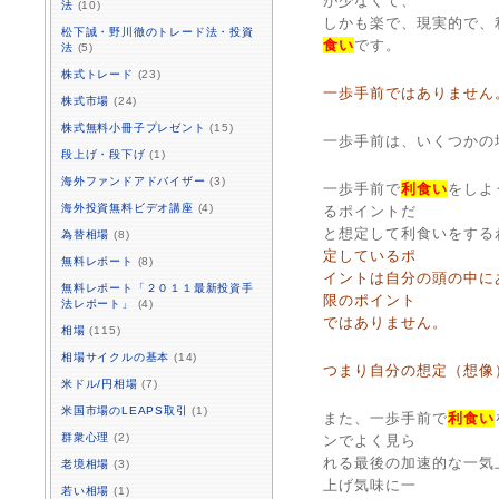
が少なくて、
法
(10)
しかも楽で、現実的で、
松下誠・野川徹のトレード法・投資
食い
です。
法
(5)
株式トレード
(23)
一歩手前ではありません
株式市場
(24)
株式無料小冊子プレゼント
(15)
一歩手前は、いくつかの
段上げ・段下げ
(1)
海外ファンドアドバイザー
(3)
一歩手前で
利食い
をしよ
海外投資無料ビデオ講座
(4)
るポイントだ
と想定して利食いをする
為替相場
(8)
定しているポ
無料レポート
(8)
イントは自分の頭の中に
無料レポート「２０１１最新投資手
限のポイント
法レポート」
(4)
ではありません。
相場
(115)
相場サイクルの基本
(14)
つまり自分の想定（想像
米ドル/円相場
(7)
米国市場のLEAPS取引
(1)
また、一歩手前で
利食い
群衆心理
(2)
ンでよく見ら
れる最後の加速的な一気
老境相場
(3)
上げ気味に一
若い相場
(1)