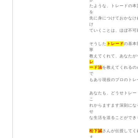
たような、トレードの本
を
先に身につけておかなけ
け
ていくことは、ほぼ不可
そうした
トレード
の基本
寧
教えてくれて、あなたが
レ
ード法
を教えてくれるの
で
もあり現役のプロのトレ
あなたも、どうせトレー
こ
れからますます深刻にな
せ
な生活を送ることができ
松下誠
さんが伝授してく
ま