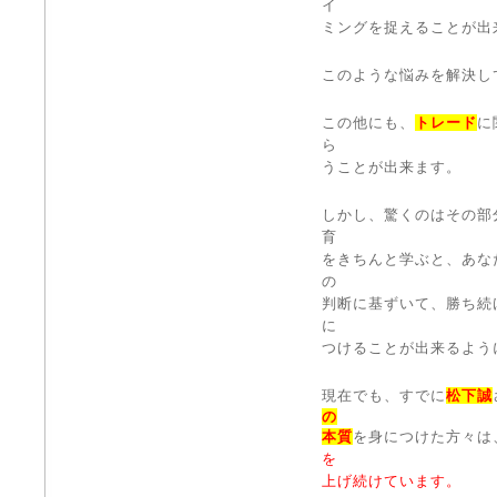
イ
ミングを捉えることが出
このような悩みを解決し
この他にも、
トレード
に
ら
うことが出来ます。
しかし、驚くのはその部
育
をきちんと学ぶと、あな
の
判断に基ずいて、勝ち続
に
つけることが出来るよう
現在でも、すでに
松下誠
の
本質
を身につけた方々は
を
上げ続けています。