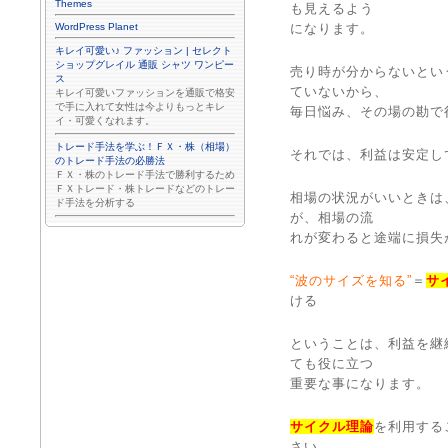
Themes
も見えるよう
WordPress Planet
になります。
キレイ可愛い♪ ファッション | セレクト
ショップグレイル 通販 シャツ ワンピー
売り時が分からないとい
ス
ていないから、
キレイ可愛いファッションを通販で格安
で手に入れて女性は今よりもっとキレ
毎日悩み、その場の勘で
イ・可愛くなれます。
トレード手法を学ぶ！ＦＸ・株（相場）
それでは、利益は安定し
のトレード手法の必勝法
ＦＸ・株のトレード手法で勝利するため
ＦＸトレード・株トレードなどのトレー
相場の状況がいいときは
ド手法を分析する
が、相場の流
れが変わると途端に損失
“波のサイズを知る”
＝
サ
ける
ということは、利益を継
ても役に立つ
重要な事になります。
サイクル理論
を利用する
さい。