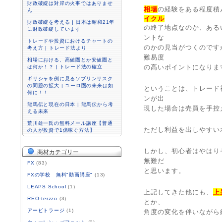
財政破綻は対岸の火事ではありませ
相場
の経験をある程度積
ん
イクル
財政破綻を考える | 日本は昭和21年
の終了地点なのか、ある
に財政破綻しています
ントな
トレードや投資におけるチャートの
のかの見当がつくのです
考え方 | トレード法より
難易度
相場における、高値圏とか安値圏と
の高いポイントになりま
は何か！？ | トレード法の確立
ギリシャを例に見るソブリンリスク
の問題の拡大 | ユーロ圏の未来は如
ということは、トレード
何に！！
ンが出
龍馬伝と現在の日本 | 龍馬伝から考
現した場合は売買を手控
える未来
荒川雄一氏の無料メール講座【普通
ただし利益を出しやすい
の人が投資で1億稼ぐ方法】
しかし、初心者はやはり
商材カテゴリー
無難だ
FX
(83)
と思います。
FXの学校 無料"動画講座"
(13)
LEAPS School
(1)
上記してきた他にも、
上
REO-terzzo
(3)
とか、
アービトラージ
(1)
角度の変化を伴いながら終