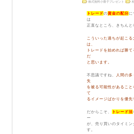
株式無料小冊子プレゼント
トレード
の
資金の配分
に
は
正直なところ、きちんと
こういった過ちが起こる
は、
トレードを始めれば勝て
だ
と思います。
不思議ですね、
人間の多
失
を被る可能性があること
て
るイメージばかりを優先
だからこそ、
トレード法
ー
が、売り買いのタイミン
す。