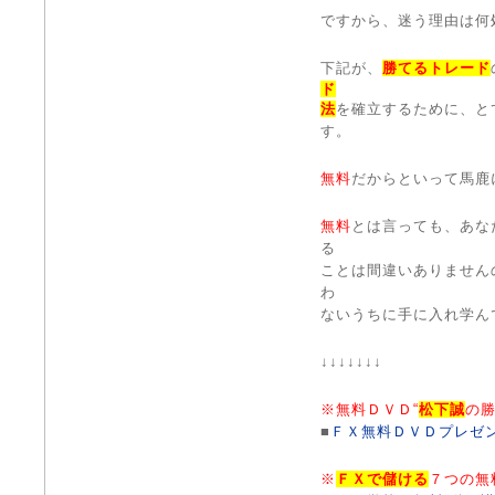
ですから、迷う理由は何
下記が、
勝てるトレード
ド
法
を確立するために、と
す。
無料
だからといって馬鹿
無料
とは言っても、あな
る
ことは間違いありません
わ
ないうちに手に入れ学ん
↓↓↓↓↓↓↓
※無料ＤＶＤ“
松下誠
の勝
■
ＦＸ無料ＤＶＤプレゼ
※
ＦＸで儲ける
７つの無