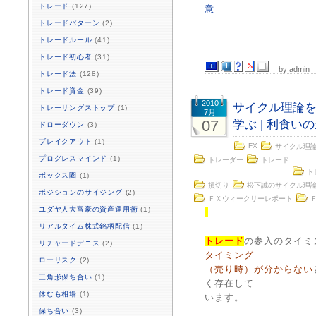
トレード
(127)
意
トレードパターン
(2)
トレードルール
(41)
トレード初心者
(31)
by admin
トレード法
(128)
トレード資金
(39)
2010
サイクル理論
トレーリングストップ
(1)
7月
07
学ぶ | 利食
ドローダウン
(3)
ブレイクアウト
(1)
FX
サイクル理
プログレスマインド
(1)
トレーダー
トレード
ト
ボックス圏
(1)
損切り
松下誠のサイクル理
ポジションのサイジング
(2)
ＦＸウィークリーレポート
ユダヤ人大富豪の資産運用術
(1)
リアルタイム株式銘柄配信
(1)
トレード
の参入のタイミ
リチャードデニス
(2)
タイミング
ローリスク
(2)
（売り時）が分からない
三角形保ち合い
(1)
く存在して
休むも相場
(1)
います。
保ち合い
(3)