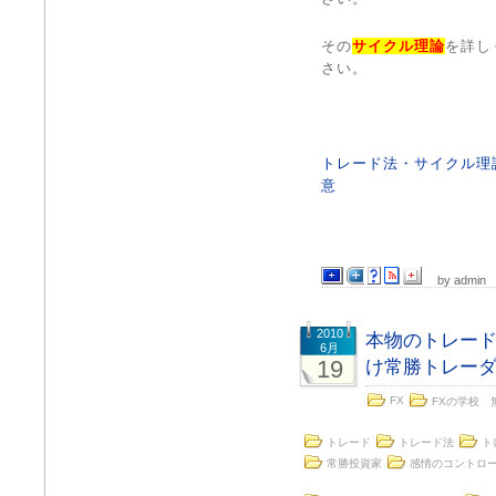
その
サイクル理論
を詳し
さい。
トレード法・サイクル理
意
by admin
2010
本物のトレー
6月
19
け常勝トレー
FX
FXの学校 
トレード
トレード法
ト
常勝投資家
感情のコントロ