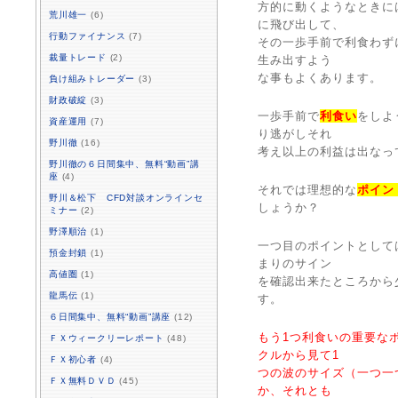
方的に動くようなときに
荒川雄一
(6)
に飛び出して、
行動ファイナンス
(7)
その一歩手前で利食わず
裁量トレード
(2)
生み出すよう
な事もよくあります。
負け組みトレーダー
(3)
財政破綻
(3)
一歩手前で
利食い
をしよ
資産運用
(7)
り逃がしそれ
野川徹
(16)
考え以上の利益は出なっ
野川徹の６日間集中、無料“動画”講
座
(4)
それでは理想的な
ポイン
野川＆松下 CFD対談オンラインセ
しょうか？
ミナー
(2)
野澤順治
(1)
一つ目のポイントとして
預金封鎖
(1)
まりのサイン
高値圏
(1)
を確認出来たところから
龍馬伝
(1)
す。
６日間集中、無料“動画”講座
(12)
もう1つ利食いの重要な
ＦＸウィークリーレポート
(48)
クルから見て1
ＦＸ初心者
(4)
つの波のサイズ（一つ一
ＦＸ無料ＤＶＤ
(45)
か、それとも