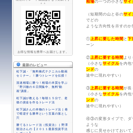
相場
の一つの小さな
サイ
＾＾
（短期間の山と谷の
サイ
でどの
ような方向性を示すのか
①
上昇に要した時間
と
下
ーン
お得な情報を携帯へお届けします。
②
上昇に要する時間
より
（小さな
サイクル
を内包
最新のレビュー
ンド
の
松下誠・「無料株式テクニカル動画
途中に現れやすい）
セミナー」！勝つトレードを伝授！
混迷相場に勝つ！相場の本質を学ぶ
「野川徹の６日間集中、無料“動
③
上昇に要する時間
が長
画”講座」
（小さな
サイクル
を内包
松下誠が教える！毎朝１５分で、老
ンド
の
後の資金を作るトレード法
途中に現れやすい）
松下誠さんの本物のトレード法 | 巷
で暗逆する勝率という言葉の落とし
穴
④③の変形タイプで、ダ
ような
勝てるトレード法（投資法） | 野澤
順治さんの【２０１１最新投資手法
感じに見せかけておいて