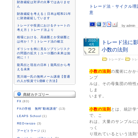
財政破綻は対岸の火事ではありませ
トレード法・サイクル理
ん
意
財政破綻を考える | 日本は昭和21年
に財政破綻しています
トレードや投資におけるチャートの
by admin
考え方 | トレード法より
相場における、高値圏とか安値圏と
2010
トレード法に
は何か！？ | トレード法の確立
4月
22
小数の法則
ギリシャを例に見るソブリンリスク
の問題の拡大 | ユーロ圏の未来は如
何に！！
トレーダー
トレ
龍馬伝と現在の日本 | 龍馬伝から考
える未来
小数の法則
の魔術にかか
荒川雄一氏の無料メール講座【普通
ンプ
の人が投資で1億稼ぐ方法】
ルは、その母集団の特性
しま
商材カテゴリー
います。
FX
(83)
FXの学校 無料"動画講座"
(13)
小数の法則
とは、統計学
で、こ
LEAPS School
(1)
れは、大量のサンプルに
REO-terzzo
(3)
っく
アービトラージ
(1)
り現れているという法則