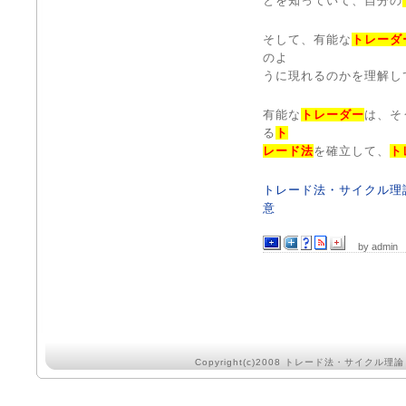
とを知っていて、自分の
そして、有能な
トレーダ
のよ
うに現れるのかを理解し
有能な
トレーダー
は、そ
る
ト
レード法
を確立して、
ト
トレード法・サイクル理
意
by admin
Copyright(c)2008
トレード法・サイクル理論