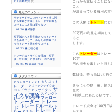
これから支払うことにな
ＦＸ自動売買
(2)
こと
が決まっている費用の方
最近のコメント
リチャードデニスのトレード法に関
する重要な言葉 | トレードで利益を
この現象は
トレード
にど
上げるのに才能は要らない
08/26
株式勝男
20万円の利益を期待し
松下誠さんと野川徹さんのトレード
ると
法を参考にして、あなたの性質に合
します。
ったトレード法を作り上げる
07/23
株の初心者
この
トレーダー
はトレー
トレード法・サイクル理論（松下
10万
誠・野川徹）に学ぶFX・株の極意
円の損失を出したら持ち
03/21
Mr WordPress
数日後、持ち高は5万円
タグクラウド
カリスマト
カウンタートレンド
さらにその数日後、損失
クズネッツサイクル
レーダー
サ
コンドラチェフサイクル
金の
スイングト
イクル理論
1割以上にあたる額です
トレンドフォロー
レード
トレーダー
トレー
トレードルール
トレード資金は100万円
ト
ド
トレード
んでき
レード手法