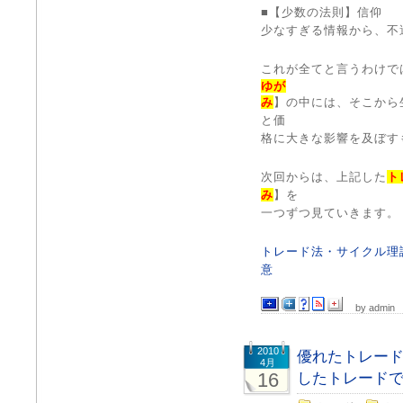
■【少数の法則】信仰
少なすぎる情報から、不
これが全てと言うわけで
ゆが
み
】の中には、そこから
と価
格に大きな影響を及ぼす
次回からは、上記した
ト
み
】を
一つずつ見ていきます。
トレード法・サイクル理
意
by admin
2010
優れたトレー
4月
16
したトレード