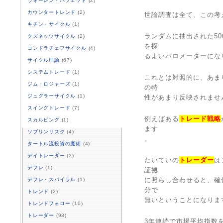
ウォーレン・バフェット
(2)
カウンタートレンド
(2)
世論調査は全て、この考
キチン・サイクル
(1)
ランダムに抽出された5
クズネッツサイクル
(2)
を探
コンドラチェフサイクル
(4)
るよいバロメーターにな
サイクル理論
(67)
システムトレード
(1)
これとは対照的に、あま
ジム・ロジャーズ
(1)
の特
ジュグラーサイクル
(1)
性があまり反映されませ
スイングトレード
(7)
例えばある
トレード戦略
スカルピング
(1)
ます
ソブリンリスク
(4)
。
タートル流投資の魔術
(4)
デイトレーダー
(2)
たいていの
トレーダー
は
デフレ
(1)
証拠
に照らし合わせると、確
デフレ・スパイラル
(1)
分で
トレンド
(3)
無いということになりま
トレンドフォロー
(10)
トレーダー
(93)
3年連続で市場平均指数