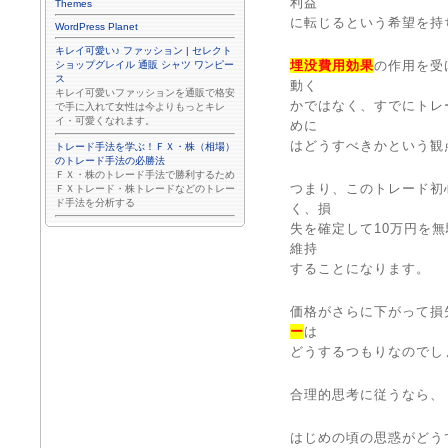
利益
Themes
に転じるという希望を持
WordPress Planet
キレイ可愛い♪ ファッション | セレクト
埋没費用効果
の作用を受
ショップグレイル 通販 シャツ ワンピー
ス
動く
キレイ可愛いファッションを通販で格安
かではなく、すでにトレ
で手に入れて女性は今よりもっとキレ
イ・可愛くなれます。
めに
はどうすべきかという観
トレード手法を学ぶ！ＦＸ・株（相場）
のトレード手法の必勝法
ＦＸ・株のトレード手法で勝利するため
つまり、このトレード初
ＦＸトレード・株トレードなどのトレー
ド手法を分析する
く、損
失を確定して10万円を
維持
することになります。
価格がさらに下がって損
ー
は
どうするつもりなのでし
合理的思考に従うなら、
はじめの頃の思惑がどう