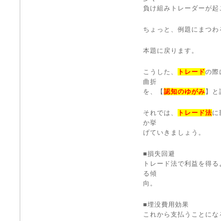
負け組みトレーダーが起
ちょっと、例題にまつわ
本題に戻ります。
こうした、
トレード
の際
曲折
を、【
認知のゆがみ
】と
それでは、
トレード法
に
か挙
げていきましょう。
■損失回避
トレード法で利益を得る
る傾
向。
■埋没費用効果
これから支払うことにな