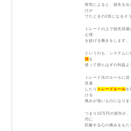
研究によると、損失を出
けが
でたときの2倍になるそ
トレードの上で損失回避
心理
を妨げる働きをします。
というのも、システムに
法
を
使って得たはずの利益よ
トレード法のルールに従
見逃
したり
トレードルール
を
ける
痛みが強いものになりま
つまり10万円の損失が
円に
匹敵する心の痛みをもた