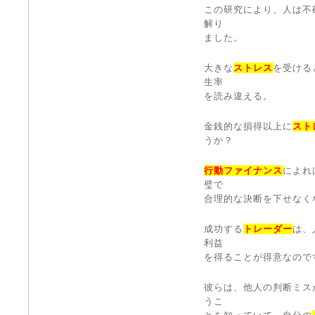
この研究により、人は不
解り
ました。
大きな
ストレス
を受ける
生率
を読み違える。
金銭的な損得以上に
スト
うか？
行動ファイナンス
によれ
璧で
合理的な決断を下せなく
成功する
トレーダー
は、
利益
を得ることが得意なので
彼らは、他人の判断ミス
うこ