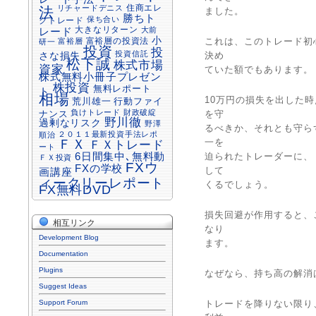
住商エレ
リチャードデニス
法
ました。
勝ちト
保ち合い
クトレード
大きなリターン
大前
レード
小
富裕層の投資法
これは、このトレード初
富裕層
研一
投資
投
投資信託
さな損失
決め
松下誠
株式市場
資家
ていた額でもあります。
株式無料小冊子プレゼン
株投資
無料レポート
ト
相場
10万円の損失を出した
行動ファイ
荒川雄一
負けトレード
財政破綻
ナンス
を守
野川徹
過剰なリスク
野澤
るべきか、それとも守ら
２０１１最新投資手法レポ
順治
ＦＸ
一を
ＦＸトレード
ート
6日間集中､無料動
迫られたトレーダーに、
ＦＸ投資
FXウ
FXの学校
して
画講座
ィークリーレポート
くるでしょう。
FX無料DVD
損失回避が作用すると、
相互リンク
なり
Development Blog
ます。
Documentation
Plugins
なぜなら、持ち高の解消
Suggest Ideas
Support Forum
トレードを降りない限り