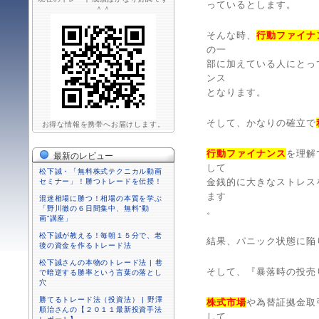
っているとします。
＾＾
そんな時、
行動ファイナ
の一
部に加えている人にとっ
ンス
となります。
そして、かなりの確立で
お得な情報を携帯へお届けします。
行動ファイナンス
を理解
最新のレビュー
して
松下誠・「無料株式テクニカル動画
金銭的に大きなストレス
セミナー」！勝つトレードを伝授！
ます
混迷相場に勝つ！相場の本質を学ぶ
「野川徹の６日間集中、無料“動
。
画”講座」
松下誠が教える！毎朝１５分で、老
結果、パニック状態に陥
後の資金を作るトレード法
松下誠さんの本物のトレード法 | 巷
そして、『暴落時の投売
で暗逆する勝率という言葉の落とし
穴
勝てるトレード法（投資法） | 野澤
株式市場
や為替証拠金取
順治さんの【２０１１最新投資手法
して