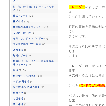
法
(10)
トレーダー
の多くが、ポ
松下誠・野川徹のトレード法・投資
法
(5)
は、
株式トレード
(23)
これが起因しています。
株式市場
(24)
直近の高値を意識に刻み
株式無料小冊子プレゼント
(15)
てし
段上げ・段下げ
(1)
まうのです。
海外ファンドアドバイザー
(3)
海外投資無料ビデオ講座
(4)
そのような比較をすれば
為替相場
(8)
しま
います。
無料レポート
(8)
無料レポート「２０１１最新投資手
法レポート」
(4)
トレーダーはしばしば、
相場
(115)
物事
を支持するようになりま
相場サイクルの基本
(14)
米ドル/円相場
(7)
これを
バンドワゴン効果
米国市場のLEAPS取引
(1)
群衆心理
(2)
バブルの最後に訪れる青
老境相場
(3)
効果
若い相場
(1)
が一つの背景としてある