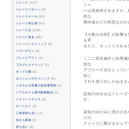
トレード
(127)
ジャ
トレードパターン
(2)
ーは英雄視されますが、
的な
トレードルール
(41)
期待値がどの程度なのか
トレード初心者
(31)
トレード法
(128)
【小数の法則】の影響を
トレード資金
(39)
を寄
トレーリングストップ
(1)
せたり、そっくりそれを
ドローダウン
(3)
ブレイクアウト
(1)
ここに直近偏向と結果偏
効な
プログレスマインド
(1)
アプローチ法をとってい
ボックス圏
(1)
前に
ポジションのサイジング
(2)
それを放り出しかねませ
ユダヤ人大富豪の資産運用術
(1)
リアルタイム株式銘柄配信
(1)
認知のゆがみはトレーダ
す。
リチャードデニス
(2)
ローリスク
(2)
認知のゆがみに惑わされ
三角形保ち合い
(1)
けの
休むも相場
(1)
チャンスに繋がるからで
保ち合い
(3)