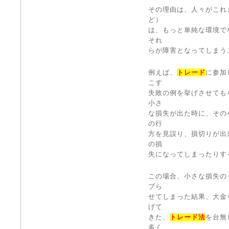
その理由は、人々がこれ
ど）
は、もっと単純な環境で
それ
らが障害となってしまう
例えば、
トレード
に参加
こす
失敗の例を挙げさせても
小さ
な損失が出た時に、その
の行
方を見誤り、損切りが出
の損
失になってしまったりす
この場合、小さな損失の
ブら
せてしまった結果、大金
げて
きた、
トレード法
を台無
多く