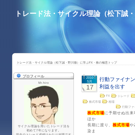
トレード法・サイクル理論（松下誠・
トレード法・サイクル理論（松下誠・野川徹）に学ぶFX・株の極意トップ
プロフィール
2010
行動ファイナ
5月
Mr.hiro
17
利益を出す
FX
トレード
株式市場
相場
行動ファ
株式市場
に予期せぬ出来
ほか
長期に渡り、
株式市場
や
サイクル理論を用いたトレード法を
初めて7年になります。
染ま
現在のトレード成績はかなり好調です