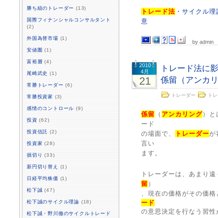
勝ち組のトレーダー
(13)
トレード法
・サイクル理
国際フィナンシャルコンサルタント
意
(2)
外国為替市場
(1)
by admin
安値圏
(1)
富裕層
(4)
2010
トレード法に
4月
尾崎武史
(1)
21
係留（アンカ
常勝トレーダー
(6)
トレーダー
トレ
常勝投資家
(3)
感情のコントロール
(9)
係留
（
アンカリング
）と
投資
(62)
ード
投資信託
(2)
の場面で、
トレーダー
が
言い
投資家
(28)
ます。
損切り
(33)
新円切り替え
(1)
トレーダーは、あまり遠
日経平均株価
(1)
留
）
松下誠
(47)
、現在の価格がその価格
松下誠のサイクル理論
(18)
ード
の意思決定を行なう習性
松下誠・野川徹のサイクルトレード