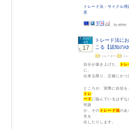
トレード法・サイクル理
意
by admin
2010
トレード法に
4月
17
こる【認知の
トレーダー
トレ
自分が築き上げた、
トレ
に、
出来る限り、正確にかつ
ところが、実際に自信を
トレ
ード
に臨んでいるはずな
何故
か、その
トレード法
のあ
失を
出したりします。