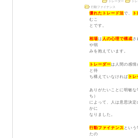
トレーダー
トレ
行動ファイナンス
優れたトレード法
で、
ト
むこ
とです。
相場
は
人の心理で構成
さ
や弱
みを抱えています。
トレーダー
は人間の感情
と待
ち構えていなければ
トレ
ありがたいことに明敏な
ち）
によって、人は意思決定
かに
なりました。
行動ファイナンス
という
たの