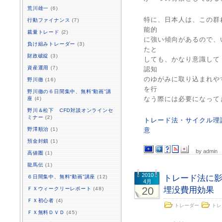
荒川雄一
(6)
特に、日本人は、この群
行動ファイナンス
(7)
能的
裁量トレード
(2)
に強い傾向があるので、
負け組みトレーダー
(3)
たと
財政破綻
(3)
しても、かなり意識して
資産運用
(7)
認知
のゆがみに取り込まれや
野川徹
(16)
を行
野川徹の６日間集中、無料“動画”講
なう際には必要になって
座
(4)
野川＆松下 CFD対談オンラインセ
ミナー
(2)
トレード法・サイクル理
野澤順治
(1)
意
預金封鎖
(1)
by admin
高値圏
(1)
龍馬伝
(1)
2010
トレード法に
６日間集中、無料“動画”講座
(12)
4月
20
埋没費用効果
ＦＸウィークリーレポート
(48)
ＦＸ初心者
(4)
トレーダー
トレ
ＦＸ無料ＤＶＤ
(45)