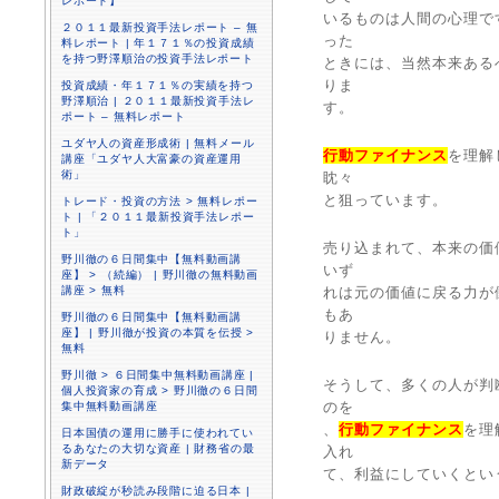
レポート】
いるものは人間の心理で
２０１１最新投資手法レポート – 無
った
料レポート | 年１７１％の投資成績
を持つ野澤順治の投資手法レポート
ときには、当然本来ある
りま
投資成績・年１７１％の実績を持つ
野澤順治 | ２０１１最新投資手法レ
す。
ポート – 無料レポート
ユダヤ人の資産形成術 | 無料メール
行動ファイナンス
を理解
講座「ユダヤ人大富豪の資産運用
術」
眈々
と狙っています。
トレード・投資の方法 > 無料レポー
ト | 「２０１１最新投資手法レポー
ト」
売り込まれて、本来の価
野川徹の６日間集中【無料動画講
いず
座】 > （続編） | 野川徹の無料動画
講座 > 無料
れは元の価値に戻る力が
もあ
野川徹の６日間集中【無料動画講
座】 | 野川徹が投資の本質を伝授 >
りません。
無料
野川徹 > ６日間集中無料動画講座 |
そうして、多くの人が判
個人投資家の育成 > 野川徹の６日間
のを
集中無料動画講座
、
行動ファイナンス
を理
日本国債の運用に勝手に使われてい
るあなたの大切な資産 | 財務省の最
入れ
新データ
て、利益にしていくとい
財政破綻が秒読み段階に迫る日本 |