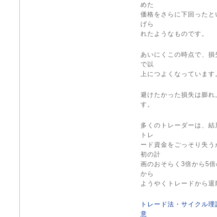
めた
価格をさらに下回ったと
げら
れたようなものです。
あいにくこの時点で、損
で以
上につよくなっています
避けたかった損失は膨れ
す。
多くのトレーダーは、結
トレ
ード資金をごっそり失うか
初の計
画のおそらく3倍から5
から
ようやくトレードから退
トレード法・サイクル理
意