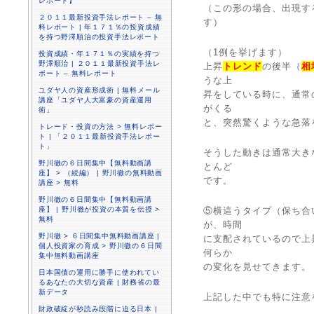
レポート】
（この形の場合、出現す
２０１１最新投資手法レポート – 無
す）
料レポート | 年１７１％の投資成績
を持つ野澤順治の投資手法レポート
（1例を挙げます）
投資成績・年１７１％の実績を持つ
野澤順治 | ２０１１最新投資手法レ
上昇
トレンド
の後半（
相
ポート – 無料レポート
うな上
ユダヤ人の資産形成術 | 無料メール
昇をしている時に、通常
講座「ユダヤ人大富豪の資産運用
がくる
術」
と、突然驚くような急落
トレード・投資の方法 > 無料レポー
ト | 「２０１１最新投資手法レポー
ト」
そうした動きは通常大き
野川徹の６日間集中【無料動画講
とんど
座】 > （続編） | 野川徹の無料動画
です。
講座 > 無料
野川徹の６日間集中【無料動画講
座】 | 野川徹が投資の本質を伝授 >
⑤横這うタイプ（保ち合
無料
が、時間
野川徹 > ６日間集中無料動画講座 |
に支配されているので上
個人投資家の育成 > 野川徹の６日間
何らか
集中無料動画講座
の変化を見せてきます。
日本国債の運用に勝手に使われてい
るあなたの大切な資産 | 財務省の最
新データ
上記した中でも特に注意
財政破綻が秒読み段階に迫る日本 |