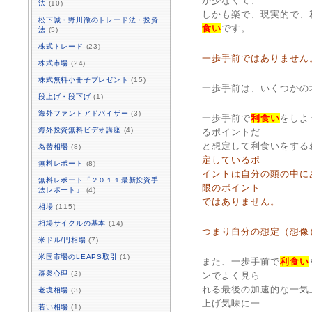
が少なくて、
法
(10)
しかも楽で、現実的で、
松下誠・野川徹のトレード法・投資
食い
です。
法
(5)
株式トレード
(23)
一歩手前ではありません
株式市場
(24)
株式無料小冊子プレゼント
(15)
一歩手前は、いくつかの
段上げ・段下げ
(1)
海外ファンドアドバイザー
(3)
一歩手前で
利食い
をしよ
海外投資無料ビデオ講座
(4)
るポイントだ
と想定して利食いをする
為替相場
(8)
定しているポ
無料レポート
(8)
イントは自分の頭の中に
無料レポート「２０１１最新投資手
限のポイント
法レポート」
(4)
ではありません。
相場
(115)
相場サイクルの基本
(14)
つまり自分の想定（想像
米ドル/円相場
(7)
米国市場のLEAPS取引
(1)
また、一歩手前で
利食い
群衆心理
(2)
ンでよく見ら
れる最後の加速的な一気
老境相場
(3)
上げ気味に一
若い相場
(1)