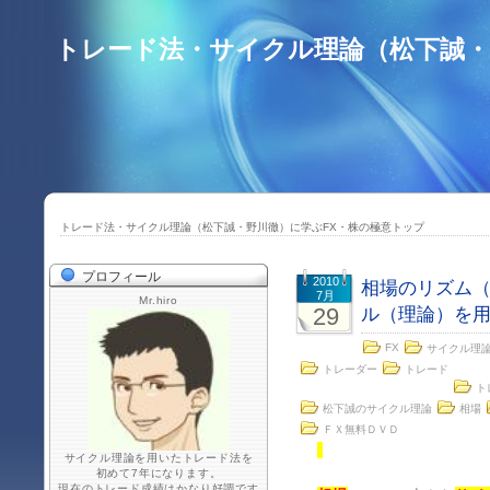
トレード法・サイクル理論（松下誠・
トレード法・サイクル理論（松下誠・野川徹）に学ぶFX・株の極意トップ
プロフィール
2010
相場のリズム（
7月
Mr.hiro
29
ル（理論）を
FX
サイクル理
トレーダー
トレード
ト
松下誠のサイクル理論
相場
ＦＸ無料ＤＶＤ
サイクル理論を用いたトレード法を
初めて7年になります。
現在のトレード成績はかなり好調です