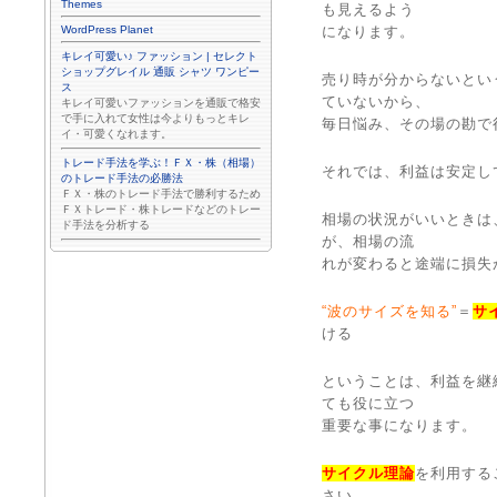
Themes
も見えるよう
WordPress Planet
になります。
キレイ可愛い♪ ファッション | セレクト
ショップグレイル 通販 シャツ ワンピー
売り時が分からないとい
ス
ていないから、
キレイ可愛いファッションを通販で格安
で手に入れて女性は今よりもっとキレ
毎日悩み、その場の勘で
イ・可愛くなれます。
トレード手法を学ぶ！ＦＸ・株（相場）
それでは、利益は安定し
のトレード手法の必勝法
ＦＸ・株のトレード手法で勝利するため
ＦＸトレード・株トレードなどのトレー
相場の状況がいいときは
ド手法を分析する
が、相場の流
れが変わると途端に損失
“波のサイズを知る”
＝
サ
ける
ということは、利益を継
ても役に立つ
重要な事になります。
サイクル理論
を利用する
さい。