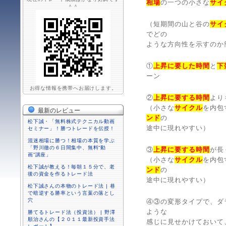
相場
の一つの小さな
サイ
＾＾
（短期間の山と谷の
サイ
でどの
ような方向性を示すのか
①
上昇に要した時間
と
下
ーン
お得な情報を携帯へお届けします。
②
上昇に要する時間
より
（小さな
サイクル
を内包
最新のレビュー
ンド
の
松下誠・「無料株式テクニカル動画
途中に現れやすい）
セミナー」！勝つトレードを伝授！
混迷相場に勝つ！相場の本質を学ぶ
「野川徹の６日間集中、無料“動
③
上昇に要する時間
が長
画”講座」
（小さな
サイクル
を内包
松下誠が教える！毎朝１５分で、老
ンド
の
後の資金を作るトレード法
途中に現れやすい）
松下誠さんの本物のトレード法 | 巷
で暗逆する勝率という言葉の落とし
穴
④③の変形タイプで、ダ
ような
勝てるトレード法（投資法） | 野澤
順治さんの【２０１１最新投資手法
感じに見せかけておいて