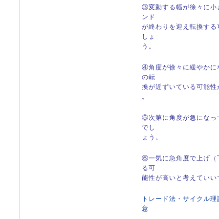
③変動する幅が徐々に小
ンド
が終わりを迎え転換する
しょ
う。
④角度が徐々に緩やかに
の転
換が近ずいている可能性
。
⑤次第に角度が急になっ
でし
ょう。
⑥一気に急角度で上げ（
る可
能性が高いと考えていい
トレード法・サイクル理
意