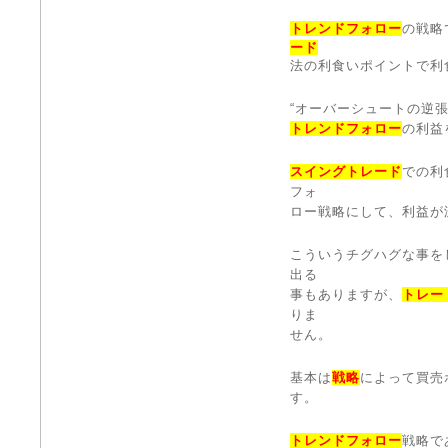
トレンドフォロー
の戦略
ード
法の利食いポイントで利
“オーバーシュートの逆
トレンドフォロー
の利益
スイングトレード
での利
フォ
ロー戦略にして、利益が
こういうチグハグな事を
出る
事もありますが、
トレー
りま
せん。
基本は
戦略
によって買売
す。
トレンドフォロー
戦略で