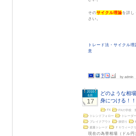
その
サイクル理論
を詳し
さい。
トレード法・サイクル理
意
by admin
2010
どのような相
6月
17
身につける！
FX
FXの学校 
トレンドフォロー
トレーダ
ブレイクアウト
損切り
裁量トレード
ＦＸウィーク
現在の為替相場（ドル円