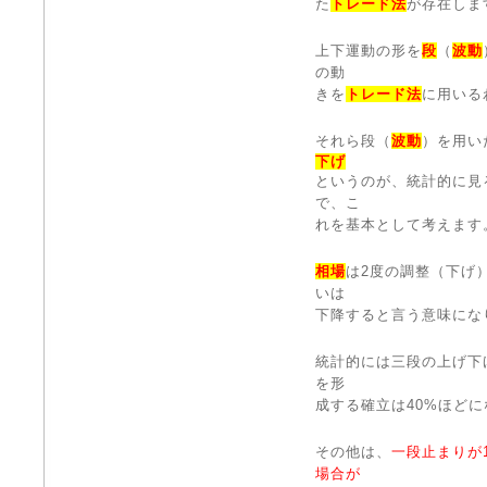
た
トレード法
が存在しま
上下運動の形を
段
（
波動
の動
きを
トレード法
に用いる
それら段（
波動
）を用い
下げ
というのが、統計的に見
で、こ
れを基本として考えます
相場
は2度の調整（下げ
いは
下降すると言う意味にな
統計的には三段の上げ下
を形
成する確立は40%ほど
その他は、
一段止まりが
場合が