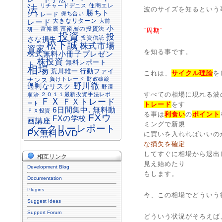
住商エレ
リチャードデニス
法
波のサイズを知るという
勝ちト
保ち合い
クトレード
大きなリターン
大前
レード
小
富裕層の投資法
富裕層
研一
“周期”
投資
投
投資信託
さな損失
松下誠
株式市場
資家
を知る事です。
株式無料小冊子プレゼン
株投資
無料レポート
ト
相場
行動ファイ
荒川雄一
これは、
サイクル理論
を
負けトレード
財政破綻
ナンス
野川徹
過剰なリスク
野澤
すべての相場に現れる波
２０１１最新投資手法レポ
順治
ＦＸ
ＦＸトレード
ート
トレード
をす
6日間集中､無料動
ＦＸ投資
る事は
利食い
の
ポイント
FXウ
FXの学校
画講座
ミングで新規
ィークリーレポート
FX無料DVD
に買いを入れればいいの
な損失を確定
してすぐに相場から退出
相互リンク
見え始めたり
Development Blog
もします。
Documentation
Plugins
今、この相場でどういう
Suggest Ideas
Support Forum
どういう状況がそろえば