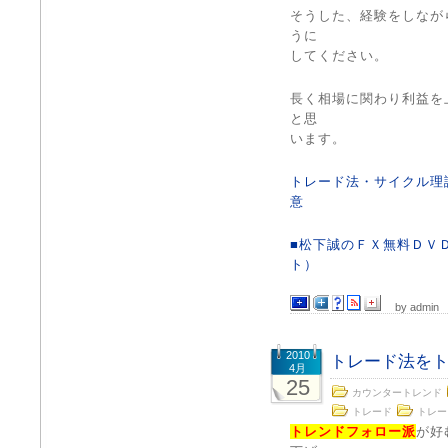
そうした、経験をしなが
うに
してください。
長く相場に関わり利益を
と思
います。
トレード法・サイクル理
意
■松下誠のＦＸ無料ＤＶ
ト）
by admin
2010
トレード法を
4月
25
カウンタートレンド
トレード
トレー
トレンドフォロー派
が好