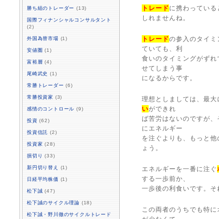
トレード
に携わっている
勝ち組のトレーダー
(13)
しれませんね。
国際フィナンシャルコンサルタント
(2)
トレード
の参入のタイミ
外国為替市場
(1)
ていても、利
安値圏
(1)
食いのタイミングがずれ
富裕層
(4)
せてしまう事
尾崎武史
(1)
になるからです。
常勝トレーダー
(6)
常勝投資家
(3)
理想としましては、最大
い
ができれ
感情のコントロール
(9)
ば苦労はないのですが、
投資
(62)
にエネルギー
投資信託
(2)
を注ぐよりも、もっと他
投資家
(28)
ょう。
損切り
(33)
新円切り替え
(1)
エネルギーを一番に注ぐ
する一歩前か、
日経平均株価
(1)
一歩後の利食いです。そ
松下誠
(47)
松下誠のサイクル理論
(18)
この両者のうちでも特に
松下誠・野川徹のサイクルトレード