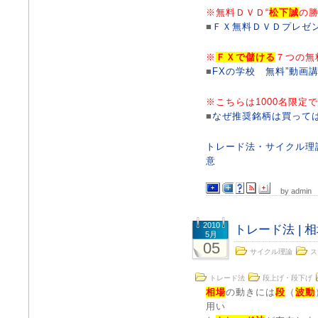
※無料ＤＶＤ“
松下誠
の勝
■
ＦＸ無料ＤＶＤプレゼ
※
ＦＸで儲ける
７つの無
■
FXの学校 無料”動画講
※こちらは1000名限定
■
なぜ推奨銘柄は買って
トレード法・サイクル理
意
by admin
2010
トレード法 |
5月
05
サイクル理論
ス
トレード法
段上げ・段下げ
相場
の動きには
段
（
波動
用い