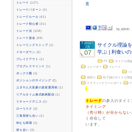
トレード
(127)
意
トレードパターン
(2)
トレードルール
(41)
トレード初心者
(31)
by admin
トレード法
(128)
トレード資金
(39)
2010
サイクル理論
トレーリングストップ
(1)
7月
07
学ぶ | 利食
ドローダウン
(3)
ブレイクアウト
(1)
FX
サイクル理
プログレスマインド
(1)
トレーダー
トレード
ト
ボックス圏
(1)
損切り
松下誠のサイクル理
ポジションのサイジング
(2)
ＦＸウィークリーレポート
ユダヤ人大富豪の資産運用術
(1)
リアルタイム株式銘柄配信
(1)
トレード
の参入のタイミ
リチャードデニス
(2)
タイミング
ローリスク
(2)
（売り時）が分からない
三角形保ち合い
(1)
く存在して
休むも相場
(1)
います。
保ち合い
(3)