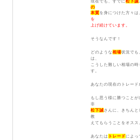
現在でも、すでに
松下誠
の
本質
を身につけた方々は
を
上げ続けています。
そうなんです！
どのような
相場
状況でも
は、
こうした難しい相場の時
す。
あなたの現在のトレード
もし思う様に勝つことが
非
松下誠
さんに、きちんと
教
えてもらうことをオスス
あなたは
トレード
によっ