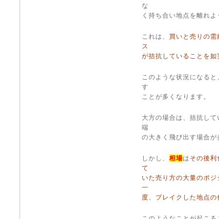
な
く持ち合い地点を離れよ
これは、
買いと売りの需
ス
が拮抗していることを如
このような状況になると
す
ことが多くなります。
大方の場合は、拮抗して
端
の大きく飛び出す場合が
しかし、
相場
は
その後利
て
いた売り方の大量のポジ
一
度、ブレイクした地点の
このようなことが起こる