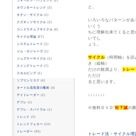
ウォーレン・バフェット
(2)
と、
カウンタートレンド
(2)
キチン・サイクル
(1)
いろいろなパターンがあ
クズネッツサイクル
(2)
いくう
コンドラチェフサイクル
(4)
ちに理解出来てくると思
サイクル理論
(67)
いでし
ょう。
システムトレード
(1)
ジム・ロジャーズ
(1)
サイクル
（時間軸）を読
ジュグラーサイクル
(1)
き（縦軸）
スイングトレード
(7)
だけの観測より、
トレー
スカルピング
(1)
ただけ
ソブリンリスク
(4)
ると思います。
タートル流投資の魔術
(4)
↓↓↓↓↓↓↓
デイトレーダー
(2)
デフレ
(1)
※無料ＤＶＤ“
松下誠
の勝
デフレ・スパイラル
(1)
トレンド
(3)
トレンドフォロー
(10)
トレーダー
(93)
トレード法・サイクル理