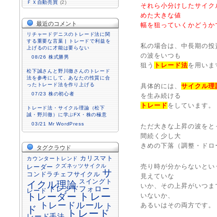
ＦＸ自動売買
(2)
それら小分けしたサイク
めた大きな値
最近のコメント
幅を狙っていくかどうか
リチャードデニスのトレード法に関
する重要な言葉 | トレードで利益を
私の場合は、中長期の投
上げるのに才能は要らない
の波をいつも
08/26
株式勝男
狙う
トレード法
を用いま
松下誠さんと野川徹さんのトレード
法を参考にして、あなたの性質に合
ったトレード法を作り上げる
具体的には、
サイクル理
07/23
株の初心者
を生み続ける
トレード
をしています。
トレード法・サイクル理論（松下
誠・野川徹）に学ぶFX・株の極意
03/21
Mr WordPress
ただ大きな上昇の波をと
間続く少し大
きめの下落（調整・ドロ
タグクラウド
カリスマト
カウンタートレンド
クズネッツサイクル
売り時が分からないとい
レーダー
サ
コンドラチェフサイクル
見えていな
スイングト
イクル理論
いか、その上昇がいつま
トレンドフォロー
レード
トレーダー
トレー
いないか、
トレードルール
あるいはその両方です。
ト
ド
トレード
レード手法