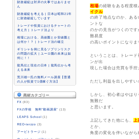
財政破綻は対岸の火事ではありませ
相場
の経験をある程度積
ん
イクル
財政破綻を考える | 日本は昭和21年
の終了地点なのか、ある
に財政破綻しています
ントな
トレードや投資におけるチャートの
のかの見当がつくのです
考え方 | トレード法より
難易度
相場における、高値圏とか安値圏と
の高いポイントになりま
は何か！？ | トレード法の確立
ギリシャを例に見るソブリンリスク
の問題の拡大 | ユーロ圏の未来は如
ということは、トレード
何に！！
ンが出
龍馬伝と現在の日本 | 龍馬伝から考
現した場合は売買を手控
える未来
荒川雄一氏の無料メール講座【普通
ただし利益を出しやすい
の人が投資で1億稼ぐ方法】
しかし、初心者はやはり
商材カテゴリー
無難だ
FX
(83)
と思います。
FXの学校 無料"動画講座"
(13)
LEAPS School
(1)
上記してきた他にも、
上
REO-terzzo
(3)
とか、
アービトラージ
(1)
角度の変化を伴いながら終