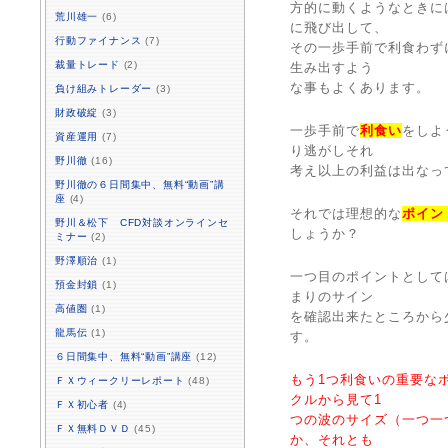
方的に動くようなときに
荒川雄一
(6)
に飛び出して、
行動ファイナンス
(7)
その一歩手前で利食わず
裁量トレード
(2)
生み出すよう
な事もよくあります。
負け組みトレーダー
(3)
財政破綻
(3)
一歩手前で
利食い
をしよ
資産運用
(7)
り逃がしそれ
野川徹
(16)
考え以上の利益は出なっ
野川徹の６日間集中、無料“動画”講
座
(4)
それでは理想的な
ポイン
野川＆松下 CFD対談オンラインセ
しょうか？
ミナー
(2)
野澤順治
(1)
一つ目のポイントとして
預金封鎖
(1)
まりのサイン
高値圏
(1)
を確認出来たところから
龍馬伝
(1)
す。
６日間集中、無料“動画”講座
(12)
もう1つ利食いの重要な
ＦＸウィークリーレポート
(48)
クルから見て1
ＦＸ初心者
(4)
つの波のサイズ（一つ一
ＦＸ無料ＤＶＤ
(45)
か、それとも