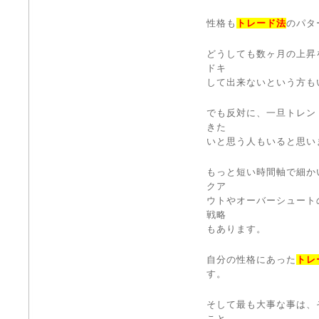
性格も
トレード法
のパタ
どうしても数ヶ月の上昇
ドキ
して出来ないという方も
でも反対に、一旦トレン
きた
いと思う人もいると思い
もっと短い時間軸で細か
クア
ウトやオーバーシュート
戦略
もあります。
自分の性格にあった
トレ
す。
そして最も大事な事は、
こと