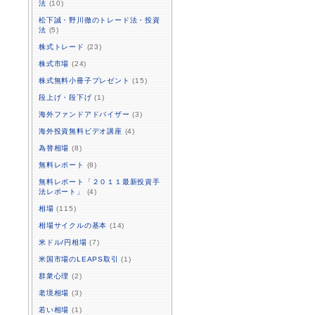
法
(10)
松下誠・野川徹のトレード法・投資
法
(5)
株式トレード
(23)
株式市場
(24)
株式無料小冊子プレゼント
(15)
段上げ・段下げ
(1)
海外ファンドアドバイザー
(3)
海外投資無料ビデオ講座
(4)
為替相場
(8)
無料レポート
(8)
無料レポート「２０１１最新投資手
法レポート」
(4)
相場
(115)
相場サイクルの基本
(14)
米ドル/円相場
(7)
米国市場のLEAPS取引
(1)
群衆心理
(2)
老境相場
(3)
若い相場
(1)