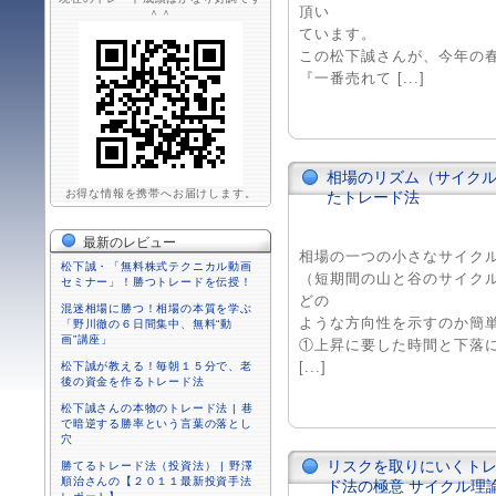
頂い
＾＾
ています。
この松下誠さんが、今年の
『一番売れて [...]
相場のリズム（サイクル
お得な情報を携帯へお届けします。
たトレード法
最新のレビュー
相場の一つの小さなサイク
松下誠・「無料株式テクニカル動画
（短期間の山と谷のサイク
セミナー」！勝つトレードを伝授！
どの
混迷相場に勝つ！相場の本質を学ぶ
ような方向性を示すのか簡
「野川徹の６日間集中、無料“動
画”講座」
①上昇に要した時間と下落
[...]
松下誠が教える！毎朝１５分で、老
後の資金を作るトレード法
松下誠さんの本物のトレード法 | 巷
で暗逆する勝率という言葉の落とし
穴
リスクを取りにいくトレ
勝てるトレード法（投資法） | 野澤
順治さんの【２０１１最新投資手法
ド法の極意 サイクル理