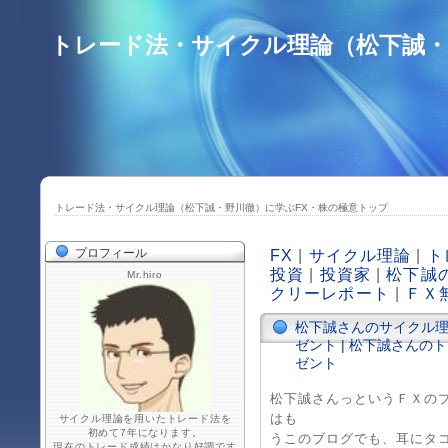
トレード法・サイクル理論（松下誠・
トレード法・サイクル理論（松下誠・野川徹）に学ぶFX・株の極意トップ
プロフィール
FX
|
サイクル理論
|
ト
投資
|
投資家
|
松下誠
Mr.hiro
クリーレポート
|
ＦＸ
松下誠さんのサイクル
ゼント | 松下誠さんの
ゼント
松下誠さんっというＦＸの
はも
サイクル理論を用いたトレード法を
初めて7年になります。
うこのブログでも、耳にタ
現在のトレード成績はかなり好調です