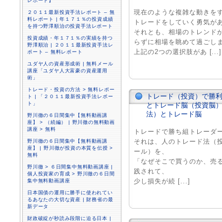
レポート】
現在のような複雑な動きを
２０１１最新投資手法レポート – 無
料レポート | 年１７１％の投資成績
トレードをしていく勇気が
を持つ野澤順治の投資手法レポート
それとも、相場のトレンド
投資成績・年１７１％の実績を持つ
らずに相場を眺めて過ごし
野澤順治 | ２０１１最新投資手法レ
上記の2つの選択肢があ [...]
ポート – 無料レポート
ユダヤ人の資産形成術 | 無料メール
講座「ユダヤ人大富豪の資産運用
術」
トレード・投資の方法 > 無料レポー
トレード（投資）で勝
ト | 「２０１１最新投資手法レポー
ト」
とトレード脳（投資脳）
法）とトレード脳
野川徹の６日間集中【無料動画講
座】 > （続編） | 野川徹の無料動画
講座 > 無料
トレードで勝ち組トレーダ
それは、人のトレード法（
野川徹の６日間集中【無料動画講
座】 | 野川徹が投資の本質を伝授 >
ール）を、
無料
「なぜそこで買うのか、売
野川徹 > ６日間集中無料動画講座 |
践されて、
個人投資家の育成 > 野川徹の６日間
少し損失が続 [...]
集中無料動画講座
日本国債の運用に勝手に使われてい
るあなたの大切な資産 | 財務省の最
新データ
財政破綻が秒読み段階に迫る日本 |