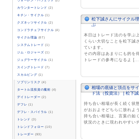
ウォーレン・バフェット
(2)
カウンタートレンド
(2)
キチン・サイクル
(1)
松下誠さんにサイクル
クズネッツサイクル
(2)
ぶ
コンドラチェフサイクル
(4)
本日はトレード法のを学ぶ
サイクル理論
(67)
くらい大切なことを松下誠
システムトレード
(1)
ています。
ジム・ロジャーズ
(1)
その内容はあまりにも的を
トレードの参考になるよ [...
ジュグラーサイクル
(1)
スイングトレード
(7)
スカルピング
(1)
ソブリンリスク
(4)
相場の底値と頂点をサ
タートル流投資の魔術
(4)
ド法（投資法） | 松
デイトレーダー
(2)
持ち合い相場が長く続く状
デフレ
(1)
がおおよそどちらに放れよ
デフレ・スパイラル
(1)
持ち合い相場は、言葉の如
トレンド
(3)
状況のときに現われやすいチャー
トレンドフォロー
(10)
トレーダー
(93)