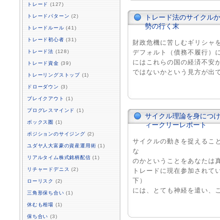
トレード
(127)
トレードパターン
(2)
トレード法のサイクル
勢の行く末
トレードルール
(41)
トレード初心者
(31)
財政危機に苦しむギリシャ
トレード法
(128)
デフォルト（債務不履行）
にはこれらの国の経済不安
トレード資金
(39)
ではないかという見方が出てきて
トレーリングストップ
(1)
ドローダウン
(3)
ブレイクアウト
(1)
プログレスマインド
(1)
サイクル理論を身につけ
ボックス圏
(1)
ィークリーレポート
ポジションのサイジング
(2)
サイクルの動きを捉えるこ
ユダヤ人大富豪の資産運用術
(1)
な
リアルタイム株式銘柄配信
(1)
のかということをあなたは
リチャードデニス
(2)
トレードに現在参加されて
下）
ローリスク
(2)
には、とても神経を遣い、こまめ
三角形保ち合い
(1)
休むも相場
(1)
保ち合い
(3)