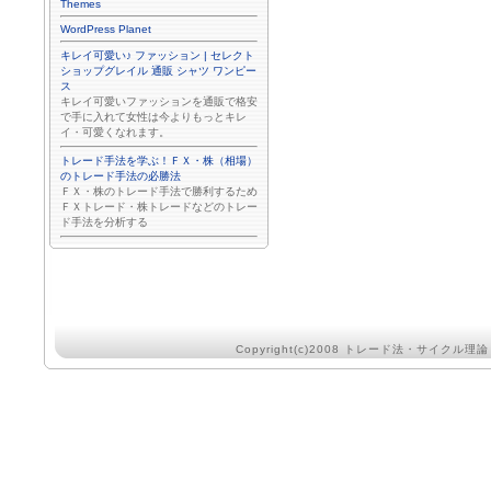
Themes
WordPress Planet
キレイ可愛い♪ ファッション | セレクト
ショップグレイル 通販 シャツ ワンピー
ス
キレイ可愛いファッションを通販で格安
で手に入れて女性は今よりもっとキレ
イ・可愛くなれます。
トレード手法を学ぶ！ＦＸ・株（相場）
のトレード手法の必勝法
ＦＸ・株のトレード手法で勝利するため
ＦＸトレード・株トレードなどのトレー
ド手法を分析する
Copyright(c)2008
トレード法・サイクル理論