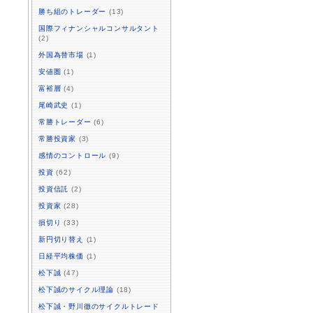
勝ち組のトレーダー
(13)
国際フィナンシャルコンサルタント
(2)
外国為替市場
(1)
安値圏
(1)
富裕層
(4)
尾崎武史
(1)
常勝トレーダー
(6)
常勝投資家
(3)
感情のコントロール
(9)
投資
(62)
投資信託
(2)
投資家
(28)
損切り
(33)
新円切り替え
(1)
日経平均株価
(1)
松下誠
(47)
松下誠のサイクル理論
(18)
松下誠・野川徹のサイクルトレード