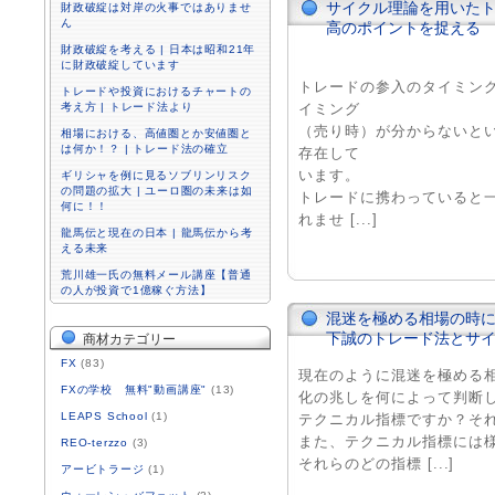
サイクル理論を用いたト
財政破綻は対岸の火事ではありませ
ん
高のポイントを捉える
財政破綻を考える | 日本は昭和21年
に財政破綻しています
トレードの参入のタイミン
トレードや投資におけるチャートの
考え方 | トレード法より
イミング
（売り時）が分からないと
相場における、高値圏とか安値圏と
は何か！？ | トレード法の確立
存在して
います。
ギリシャを例に見るソブリンリスク
の問題の拡大 | ユーロ圏の未来は如
トレードに携わっていると
何に！！
れませ [...]
龍馬伝と現在の日本 | 龍馬伝から考
える未来
荒川雄一氏の無料メール講座【普通
の人が投資で1億稼ぐ方法】
混迷を極める相場の時に
下誠のトレード法とサ
商材カテゴリー
FX
(83)
現在のように混迷を極める
FXの学校 無料"動画講座"
(13)
化の兆しを何によって判断
LEAPS School
(1)
テクニカル指標ですか？そ
また、テクニカル指標には
REO-terzzo
(3)
それらのどの指標 [...]
アービトラージ
(1)