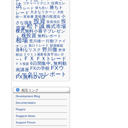
住商エレ
リチャードデニス
法
勝ちト
保ち合い
クトレード
大きなリターン
大前
レード
小
富裕層の投資法
富裕層
研一
投資
投
投資信託
さな損失
松下誠
株式市場
資家
株式無料小冊子プレゼン
株投資
無料レポート
ト
相場
行動ファイ
荒川雄一
負けトレード
財政破綻
ナンス
野川徹
過剰なリスク
野澤
２０１１最新投資手法レポ
順治
ＦＸ
ＦＸトレード
ート
6日間集中､無料動
ＦＸ投資
FXウ
FXの学校
画講座
ィークリーレポート
FX無料DVD
相互リンク
Development Blog
Documentation
Plugins
Suggest Ideas
Support Forum