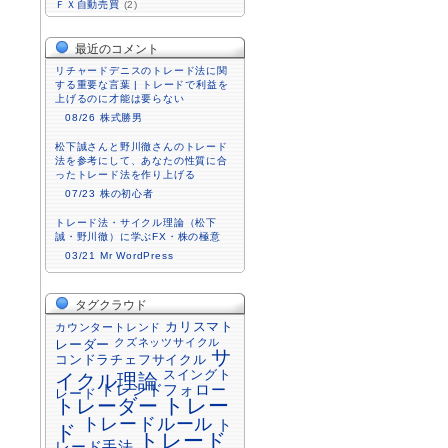
ＦＸ自動売買
(2)
最近のコメント
リチャードデニスのトレード法に関
する重要な言葉 | トレードで利益を
上げるのに才能は要らない
08/26
株式勝男
松下誠さんと野川徹さんのトレード
法を参考にして、あなたの性質に合
ったトレード法を作り上げる
07/23
株の初心者
トレード法・サイクル理論（松下
誠・野川徹）に学ぶFX・株の極意
03/21
Mr WordPress
タグクラウド
カリスマト
カウンタートレンド
クズネッツサイクル
レーダー
サ
コンドラチェフサイクル
スイングト
イクル理論
トレンドフォロー
レード
トレーダー
トレー
トレードルール
ト
ド
トレード
レード手法