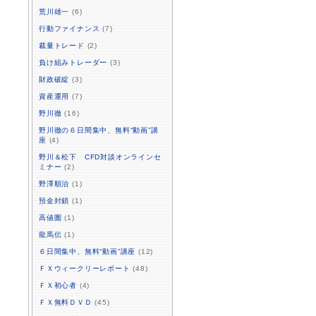
荒川雄一
(6)
行動ファイナンス
(7)
裁量トレード
(2)
負け組みトレーダー
(3)
財政破綻
(3)
資産運用
(7)
野川徹
(16)
野川徹の６日間集中、無料“動画”講
座
(4)
野川＆松下 CFD対談オンラインセ
ミナー
(2)
野澤順治
(1)
預金封鎖
(1)
高値圏
(1)
龍馬伝
(1)
６日間集中、無料“動画”講座
(12)
ＦＸウィークリーレポート
(48)
ＦＸ初心者
(4)
ＦＸ無料ＤＶＤ
(45)