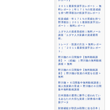
レポート】
２０１１最新投資手法レポート – 無
料レポート | 年１７１％の投資成績
を持つ野澤順治の投資手法レポート
投資成績・年１７１％の実績を持つ
野澤順治 | ２０１１最新投資手法レ
ポート – 無料レポート
ユダヤ人の資産形成術 | 無料メール
講座「ユダヤ人大富豪の資産運用
術」
トレード・投資の方法 > 無料レポー
ト | 「２０１１最新投資手法レポー
ト」
野川徹の６日間集中【無料動画講
座】 > （続編） | 野川徹の無料動画
講座 > 無料
野川徹の６日間集中【無料動画講
座】 | 野川徹が投資の本質を伝授 >
無料
野川徹 > ６日間集中無料動画講座 |
個人投資家の育成 > 野川徹の６日間
集中無料動画講座
日本国債の運用に勝手に使われてい
るあなたの大切な資産 | 財務省の最
新データ
財政破綻が秒読み段階に迫る日本 |