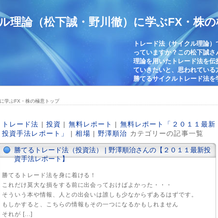
ル理論（松下誠・野川徹）に学ぶFX・株の
トレード法（サイクル理論）
っていますか？この松下誠さ
理論を用いたトレード法を伝
ていきたいと、思われている
勝てるサイクルトレード法を
に学ぶFX・株の極意トップ
トレード法
|
投資
|
無料レポート
|
無料レポート「２０１１最新
投資手法レポート」
|
相場
|
野澤順治
カテゴリーの記事一覧
勝てるトレード法（投資法） | 野澤順治さんの【２０１１最新投
資手法レポート】
勝てるトレード法を身に着ける！
これだけ莫大な損をする前に出会っておけばよかった・・・
そういう本や情報、人との出会いは誰しも少なからずあるはずです。
もしかすると、こちらの情報もその一つになるかもしれません
それが [...]