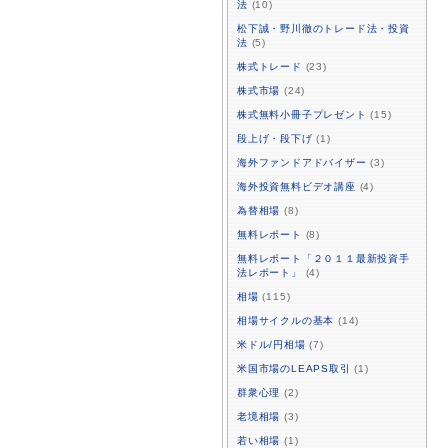
法
(10)
松下誠・野川徹のトレード法・投資
法
(5)
株式トレード
(23)
株式市場
(24)
株式無料小冊子プレゼント
(15)
段上げ・段下げ
(1)
海外ファンドアドバイザー
(3)
海外投資無料ビデオ講座
(4)
為替相場
(8)
無料レポート
(8)
無料レポート「２０１１最新投資手
法レポート」
(4)
相場
(115)
相場サイクルの基本
(14)
米ドル/円相場
(7)
米国市場のLEAPS取引
(1)
群衆心理
(2)
老境相場
(3)
若い相場
(1)