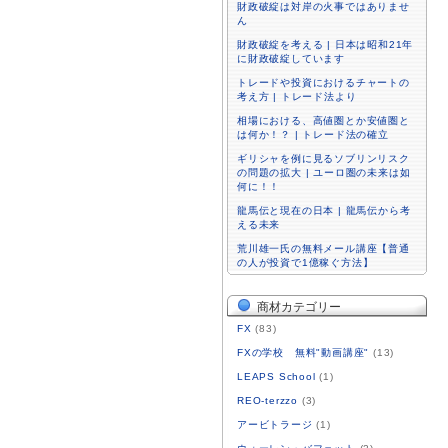
財政破綻は対岸の火事ではありませ
ん
財政破綻を考える | 日本は昭和21年
に財政破綻しています
トレードや投資におけるチャートの
考え方 | トレード法より
相場における、高値圏とか安値圏と
は何か！？ | トレード法の確立
ギリシャを例に見るソブリンリスク
の問題の拡大 | ユーロ圏の未来は如
何に！！
龍馬伝と現在の日本 | 龍馬伝から考
える未来
荒川雄一氏の無料メール講座【普通
の人が投資で1億稼ぐ方法】
商材カテゴリー
FX
(83)
FXの学校 無料"動画講座"
(13)
LEAPS School
(1)
REO-terzzo
(3)
アービトラージ
(1)