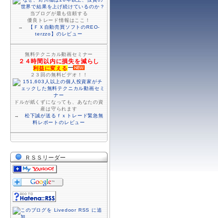
当ブログが最も信頼する
優良トレード情報はここ！
→
【ＦＸ自動売買ソフトのREO-
terzzo】のレビュー
無料テクニカル動画セミナー
２４時間以内に損失を減らし
利益に変える
２３回の無料ビデオ！！
ドルが紙くずになっても、あなたの資
産は守られます
→
松下誠が送るｆｘトレード緊急無
料レポートのレビュー
ＲＳＳリーダー