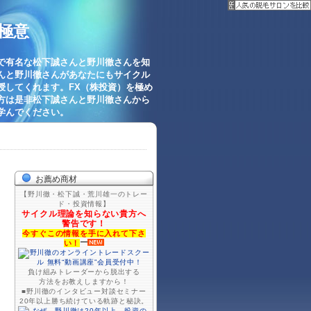
極意
で有名な松下誠さんと野川徹さんを知
んと野川徹さんがあなたにもサイクル
授してくれます。FX（株投資）を極め
方は是非松下誠さんと野川徹さんから
学んでください。
お薦め商材
【野川徹・松下誠・荒川雄一のトレー
ド・投資情報】
サイクル理論を知らない貴方へ
警告です！
今すぐこの情報を手に入れて下さ
い！
負け組みトレーダーから脱出する
方法をお教えしますから！
■野川徹のインタビュー対談セミナー
20年以上勝ち続けている軌跡と秘訣。