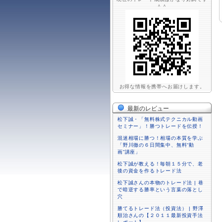
＾＾
お得な情報を携帯へお届けします。
最新のレビュー
松下誠・「無料株式テクニカル動画
セミナー」！勝つトレードを伝授！
混迷相場に勝つ！相場の本質を学ぶ
「野川徹の６日間集中、無料“動
画”講座」
松下誠が教える！毎朝１５分で、老
後の資金を作るトレード法
松下誠さんの本物のトレード法 | 巷
で暗逆する勝率という言葉の落とし
穴
勝てるトレード法（投資法） | 野澤
順治さんの【２０１１最新投資手法