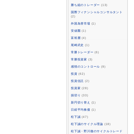
勝ち組のトレーダー
(13)
国際フィナンシャルコンサルタント
(2)
外国為替市場
(1)
安値圏
(1)
富裕層
(4)
尾崎武史
(1)
常勝トレーダー
(6)
常勝投資家
(3)
感情のコントロール
(9)
投資
(62)
投資信託
(2)
投資家
(28)
損切り
(33)
新円切り替え
(1)
日経平均株価
(1)
松下誠
(47)
松下誠のサイクル理論
(18)
松下誠・野川徹のサイクルトレード