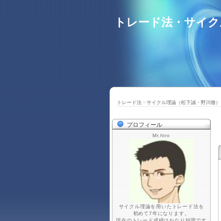
トレード法・サイク
トレード法・サイクル理論（松下誠・野川徹）
プロフィール
Mr.hiro
サイクル理論を用いたトレード法を
初めて7年になります。
現在のトレード成績はかなり好調です