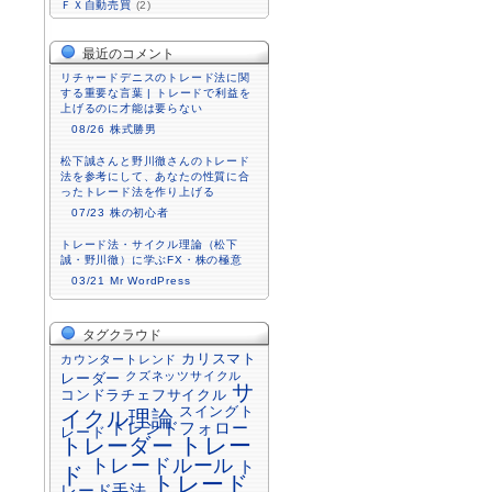
ＦＸ自動売買
(2)
最近のコメント
リチャードデニスのトレード法に関
する重要な言葉 | トレードで利益を
上げるのに才能は要らない
08/26
株式勝男
松下誠さんと野川徹さんのトレード
法を参考にして、あなたの性質に合
ったトレード法を作り上げる
07/23
株の初心者
トレード法・サイクル理論（松下
誠・野川徹）に学ぶFX・株の極意
03/21
Mr WordPress
タグクラウド
カリスマト
カウンタートレンド
クズネッツサイクル
レーダー
サ
コンドラチェフサイクル
スイングト
イクル理論
トレンドフォロー
レード
トレーダー
トレー
トレードルール
ト
ド
トレード
レード手法