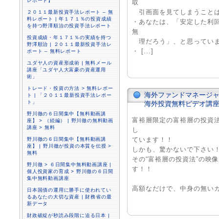
レポート】
取
引画面を見てしまうことは
２０１１最新投資手法レポート – 無
料レポート | 年１７１％の投資成績
・あなたは、「安定した利
を持つ野澤順治の投資手法レポート
無
投資成績・年１７１％の実績を持つ
理だろう」、と思っていま
野澤順治 | ２０１１最新投資手法レ
・ [...]
ポート – 無料レポート
ユダヤ人の資産形成術 | 無料メール
講座「ユダヤ人大富豪の資産運用
術」
トレード・投資の方法 > 無料レポー
海外ファンドマネージャー
ト | 「２０１１最新投資手法レポー
ト」
海外投資無料ビデオ講
野川徹の６日間集中【無料動画講
富裕層限定の富裕層の投資
座】 > （続編） | 野川徹の無料動画
講座 > 無料
し
ています！！
野川徹の６日間集中【無料動画講
座】 | 野川徹が投資の本質を伝授 >
しかも、驚かないで下さい
無料
その“富裕層の投資法”の映
野川徹 > ６日間集中無料動画講座 |
す！！
個人投資家の育成 > 野川徹の６日間
集中無料動画講座
高額なだけで、中身の無いガ [.
日本国債の運用に勝手に使われてい
るあなたの大切な資産 | 財務省の最
新データ
財政破綻が秒読み段階に迫る日本 |