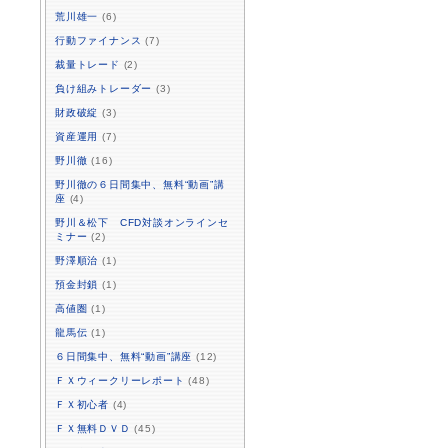
荒川雄一
(6)
行動ファイナンス
(7)
裁量トレード
(2)
負け組みトレーダー
(3)
財政破綻
(3)
資産運用
(7)
野川徹
(16)
野川徹の６日間集中、無料“動画”講
座
(4)
野川＆松下 CFD対談オンラインセ
ミナー
(2)
野澤順治
(1)
預金封鎖
(1)
高値圏
(1)
龍馬伝
(1)
６日間集中、無料“動画”講座
(12)
ＦＸウィークリーレポート
(48)
ＦＸ初心者
(4)
ＦＸ無料ＤＶＤ
(45)