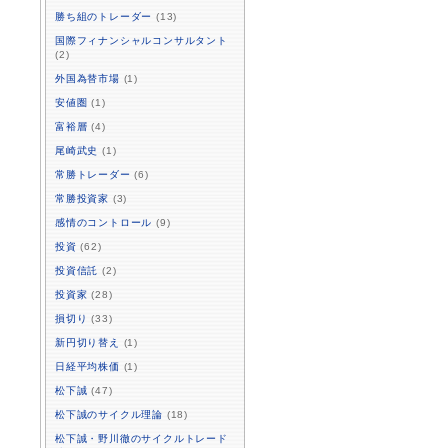
勝ち組のトレーダー
(13)
国際フィナンシャルコンサルタント
(2)
外国為替市場
(1)
安値圏
(1)
富裕層
(4)
尾崎武史
(1)
常勝トレーダー
(6)
常勝投資家
(3)
感情のコントロール
(9)
投資
(62)
投資信託
(2)
投資家
(28)
損切り
(33)
新円切り替え
(1)
日経平均株価
(1)
松下誠
(47)
松下誠のサイクル理論
(18)
松下誠・野川徹のサイクルトレード