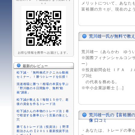
メリットについて、あなた
＾＾
富裕層の方々が、現在のような大
荒川雄一氏が無料で教
荒川雄一（あらかわ ゆう
お得な情報を携帯へお届けします。
※国際フィナンシャルコン
ー）
最新のレビュー
※投資顧問会社 ＩＦＡ Ｊ
松下誠・「無料株式テクニカル動画
プ3社
セミナー」！勝つトレードを伝授！
の代表を務める。
混迷相場に勝つ！相場の本質を学ぶ
※中小企業診断士 [...]
「野川徹の６日間集中、無料“動
画”講座」
松下誠が教える！毎朝１５分で、老
後の資金を作るトレード法
松下誠さんの本物のトレード法 | 巷
荒川雄一氏の【富裕層
で暗逆する勝率という言葉の落とし
穴
像 口コミ
勝てるトレード法（投資法） | 野澤
・あなたは、トレードの事
順治さんの【２０１１最新投資手法