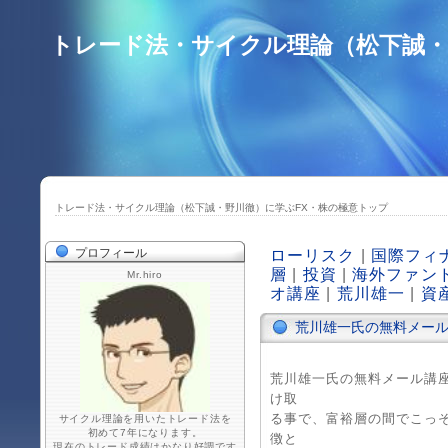
トレード法・サイクル理論（松下誠・
トレード法・サイクル理論（松下誠・野川徹）に学ぶFX・株の極意トップ
プロフィール
ローリスク
|
国際フィ
層
|
投資
|
海外ファン
Mr.hiro
オ講座
|
荒川雄一
|
資
荒川雄一氏の無料メール
荒川雄一氏の無料メール講
け取
る事で、富裕層の間でこっ
サイクル理論を用いたトレード法を
初めて7年になります。
徴と
現在のトレード成績はかなり好調です