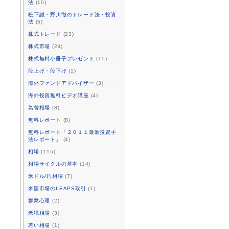
法
(10)
松下誠・野川徹のトレード法・投資
法
(5)
株式トレード
(23)
株式市場
(24)
株式無料小冊子プレゼント
(15)
段上げ・段下げ
(1)
海外ファンドアドバイザー
(3)
海外投資無料ビデオ講座
(4)
為替相場
(8)
無料レポート
(8)
無料レポート「２０１１最新投資手
法レポート」
(4)
相場
(115)
相場サイクルの基本
(14)
米ドル/円相場
(7)
米国市場のLEAPS取引
(1)
群衆心理
(2)
老境相場
(3)
若い相場
(1)