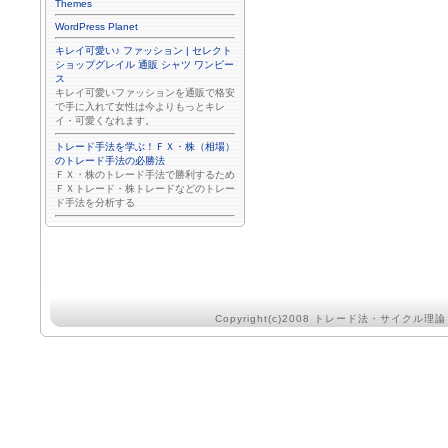
Themes
WordPress Planet
キレイ可愛い♪ ファッション | セレクト
ショップグレイル 通販 シャツ ワンピー
ス
キレイ可愛いファッションを通販で格安
で手に入れて女性は今よりもっとキレ
イ・可愛くなれます。
トレード手法を学ぶ！ＦＸ・株（相場）
のトレード手法の必勝法
ＦＸ・株のトレード手法で勝利するため
ＦＸトレード・株トレードなどのトレー
ド手法を分析する
Copyright(c)2008
トレード法・サイクル理論