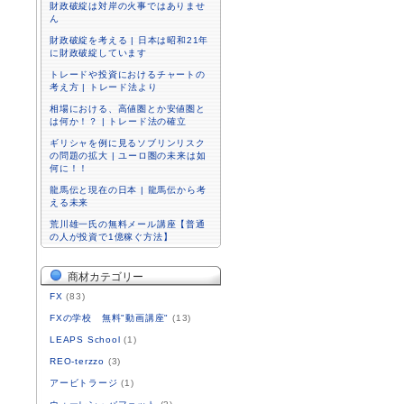
財政破綻は対岸の火事ではありませ
ん
財政破綻を考える | 日本は昭和21年
に財政破綻しています
トレードや投資におけるチャートの
考え方 | トレード法より
相場における、高値圏とか安値圏と
は何か！？ | トレード法の確立
ギリシャを例に見るソブリンリスク
の問題の拡大 | ユーロ圏の未来は如
何に！！
龍馬伝と現在の日本 | 龍馬伝から考
える未来
荒川雄一氏の無料メール講座【普通
の人が投資で1億稼ぐ方法】
商材カテゴリー
FX
(83)
FXの学校 無料"動画講座"
(13)
LEAPS School
(1)
REO-terzzo
(3)
アービトラージ
(1)