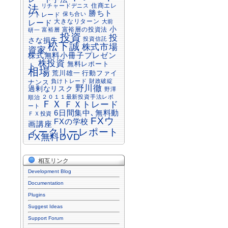
住商エレ
リチャードデニス
法
勝ちト
保ち合い
クトレード
大きなリターン
大前
レード
小
富裕層の投資法
富裕層
研一
投資
投
投資信託
さな損失
松下誠
株式市場
資家
株式無料小冊子プレゼン
株投資
無料レポート
ト
相場
行動ファイ
荒川雄一
負けトレード
財政破綻
ナンス
野川徹
過剰なリスク
野澤
２０１１最新投資手法レポ
順治
ＦＸ
ＦＸトレード
ート
6日間集中､無料動
ＦＸ投資
FXウ
FXの学校
画講座
ィークリーレポート
FX無料DVD
相互リンク
Development Blog
Documentation
Plugins
Suggest Ideas
Support Forum