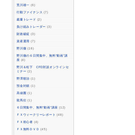
荒川雄一
(6)
行動ファイナンス
(7)
裁量トレード
(2)
負け組みトレーダー
(3)
財政破綻
(3)
資産運用
(7)
野川徹
(16)
野川徹の６日間集中、無料“動画”講
座
(4)
野川＆松下 CFD対談オンラインセ
ミナー
(2)
野澤順治
(1)
預金封鎖
(1)
高値圏
(1)
龍馬伝
(1)
６日間集中、無料“動画”講座
(12)
ＦＸウィークリーレポート
(48)
ＦＸ初心者
(4)
ＦＸ無料ＤＶＤ
(45)