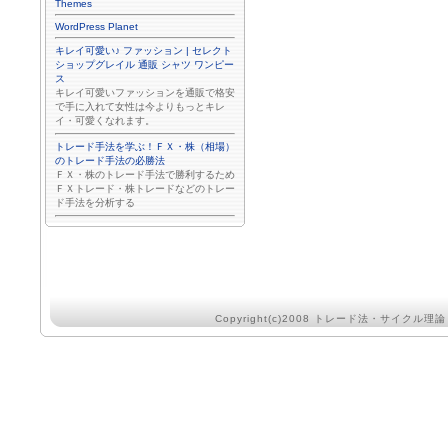
Themes
WordPress Planet
キレイ可愛い♪ ファッション | セレクト
ショップグレイル 通販 シャツ ワンピー
ス
キレイ可愛いファッションを通販で格安
で手に入れて女性は今よりもっとキレ
イ・可愛くなれます。
トレード手法を学ぶ！ＦＸ・株（相場）
のトレード手法の必勝法
ＦＸ・株のトレード手法で勝利するため
ＦＸトレード・株トレードなどのトレー
ド手法を分析する
Copyright(c)2008
トレード法・サイクル理論