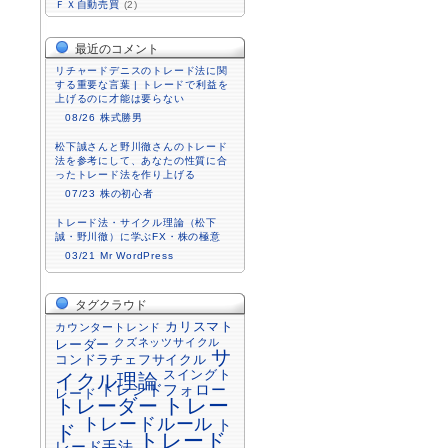
ＦＸ自動売買
(2)
最近のコメント
リチャードデニスのトレード法に関
する重要な言葉 | トレードで利益を
上げるのに才能は要らない
08/26
株式勝男
松下誠さんと野川徹さんのトレード
法を参考にして、あなたの性質に合
ったトレード法を作り上げる
07/23
株の初心者
トレード法・サイクル理論（松下
誠・野川徹）に学ぶFX・株の極意
03/21
Mr WordPress
タグクラウド
カリスマト
カウンタートレンド
クズネッツサイクル
レーダー
サ
コンドラチェフサイクル
スイングト
イクル理論
トレンドフォロー
レード
トレーダー
トレー
トレードルール
ト
ド
トレード
レード手法