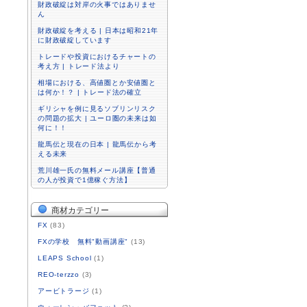
財政破綻は対岸の火事ではありませ
ん
財政破綻を考える | 日本は昭和21年
に財政破綻しています
トレードや投資におけるチャートの
考え方 | トレード法より
相場における、高値圏とか安値圏と
は何か！？ | トレード法の確立
ギリシャを例に見るソブリンリスク
の問題の拡大 | ユーロ圏の未来は如
何に！！
龍馬伝と現在の日本 | 龍馬伝から考
える未来
荒川雄一氏の無料メール講座【普通
の人が投資で1億稼ぐ方法】
商材カテゴリー
FX
(83)
FXの学校 無料"動画講座"
(13)
LEAPS School
(1)
REO-terzzo
(3)
アービトラージ
(1)