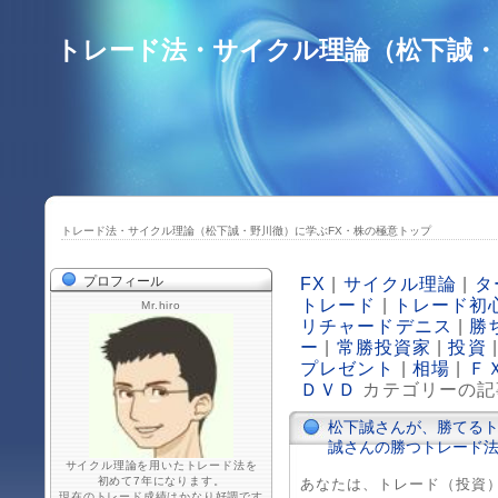
トレード法・サイクル理論（松下誠・
トレード法・サイクル理論（松下誠・野川徹）に学ぶFX・株の極意トップ
プロフィール
FX
|
サイクル理論
|
タ
トレード
|
トレード初
Mr.hiro
リチャードデニス
|
勝
ー
|
常勝投資家
|
投資
プレゼント
|
相場
|
Ｆ
ＤＶＤ
カテゴリーの記
松下誠さんが、勝てるト
誠さんの勝つトレード
サイクル理論を用いたトレード法を
初めて7年になります。
あなたは、トレード（投資
現在のトレード成績はかなり好調です