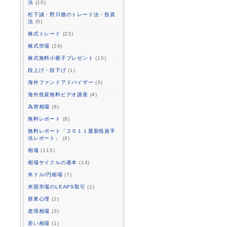
法
(10)
松下誠・野川徹のトレード法・投資
法
(5)
株式トレード
(23)
株式市場
(24)
株式無料小冊子プレゼント
(15)
段上げ・段下げ
(1)
海外ファンドアドバイザー
(3)
海外投資無料ビデオ講座
(4)
為替相場
(8)
無料レポート
(8)
無料レポート「２０１１最新投資手
法レポート」
(4)
相場
(115)
相場サイクルの基本
(14)
米ドル/円相場
(7)
米国市場のLEAPS取引
(1)
群衆心理
(2)
老境相場
(3)
若い相場
(1)