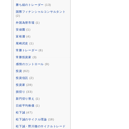
勝ち組のトレーダー
(13)
国際フィナンシャルコンサルタント
(2)
外国為替市場
(1)
安値圏
(1)
富裕層
(4)
尾崎武史
(1)
常勝トレーダー
(6)
常勝投資家
(3)
感情のコントロール
(9)
投資
(62)
投資信託
(2)
投資家
(28)
損切り
(33)
新円切り替え
(1)
日経平均株価
(1)
松下誠
(47)
松下誠のサイクル理論
(18)
松下誠・野川徹のサイクルトレード