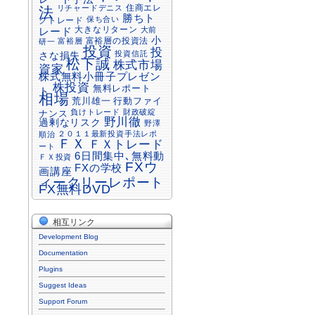
住商エレ
リチャードデニス
法
勝ちト
保ち合い
クトレード
大きなリターン
大前
レード
小
富裕層の投資法
富裕層
研一
投資
投
投資信託
さな損失
松下誠
株式市場
資家
株式無料小冊子プレゼン
株投資
無料レポート
ト
相場
行動ファイ
荒川雄一
負けトレード
財政破綻
ナンス
野川徹
過剰なリスク
野澤
２０１１最新投資手法レポ
順治
ＦＸ
ＦＸトレード
ート
6日間集中､無料動
ＦＸ投資
FXウ
FXの学校
画講座
ィークリーレポート
FX無料DVD
相互リンク
Development Blog
Documentation
Plugins
Suggest Ideas
Support Forum