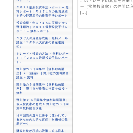
このトレードの真意を理解
レポート】
ー（常勝投資家）の仲間に
２０１１最新投資手法レポート – 無
料レポート | 年１７１％の投資成績
[...]
を持つ野澤順治の投資手法レポート
投資成績・年１７１％の実績を持つ
野澤順治 | ２０１１最新投資手法レ
ポート – 無料レポート
ユダヤ人の資産形成術 | 無料メール
講座「ユダヤ人大富豪の資産運用
術」
トレード・投資の方法 > 無料レポー
ト | 「２０１１最新投資手法レポー
ト」
野川徹の６日間集中【無料動画講
座】 > （続編） | 野川徹の無料動画
講座 > 無料
野川徹の６日間集中【無料動画講
座】 | 野川徹が投資の本質を伝授 >
無料
野川徹 > ６日間集中無料動画講座 |
個人投資家の育成 > 野川徹の６日間
集中無料動画講座
日本国債の運用に勝手に使われてい
るあなたの大切な資産 | 財務省の最
新データ
財政破綻が秒読み段階に迫る日本 |