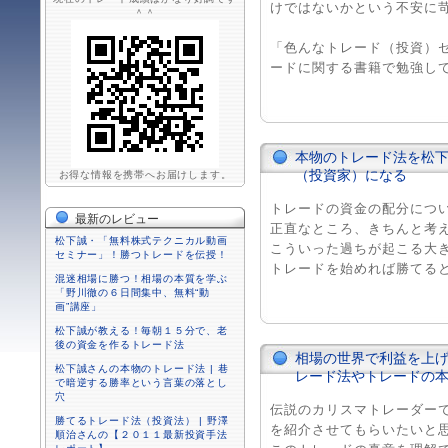
けではないかという不安に
＾＾
「色んなトレード（投資）
ードに関する書籍で勉強してい
本物のトレード法を松
（投資家）になる
お得な情報を携帯へお届けします。
トレードの資金の配分につ
最新のレビュー
正直なところ、きちんと考
松下誠・「無料株式テクニカル動画
こういった過ちが起こる大
セミナー」！勝つトレードを伝授！
トレードを始めれば勝てるとい
混迷相場に勝つ！相場の本質を学ぶ
「野川徹の６日間集中、無料“動
画”講座」
松下誠が教える！毎朝１５分で、老
後の資金を作るトレード法
相場の世界で利益を上げ
松下誠さんの本物のトレード法 | 巷
レード法やトレードの
で暗逆する勝率という言葉の落とし
穴
伝説のカリスマトレーダー
勝てるトレード法（投資法） | 野澤
を紹介させてもらいたいと
順治さんの【２０１１最新投資手法